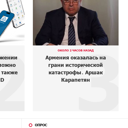
3
4
АД
6 ДНЕЙ НАЗАД
сь на
Если Израиль использует
ской
тему Геноцида армян
ршак
против Эрдогана, то что
для него значит сам
Геноцид?
ОПРОС