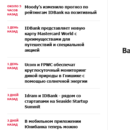
ОКОЛО 5
Moody’s изменило прогноз по
ЧАСОВ
рейтингам IDBank на позитивный
НАЗАД
1 ДЕНЬ
IDBank представляет новую
НАЗАД
карту Mastercard World с
преимуществами для
путешествий и специальной
В
акцией
1 ДЕНЬ
Ucom и FPWC обеспечат
НАЗАД
круглосуточный мониторинг
дикой природы в Гнишике с
помощью солнечной энергии
3 ДНЕЙ
Idram и IDBank - рядом со
НАЗАД
стартапами на Seaside Startup
Summit
3 ДНЕЙ
В мобильном приложении
НАЗАД
Юнибанка теперь можно