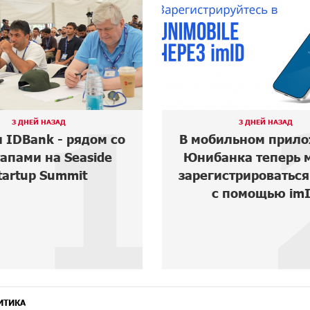
2
3 ДНЕЙ НАЗАД
ОКОЛО 2 ЧАСОВ НАЗ
ильном приложении
Армения оказала
анка теперь можно
грани историче
истрироваться также
катастрофы․ А
 помощью imID
Карапетян
ИТИКА