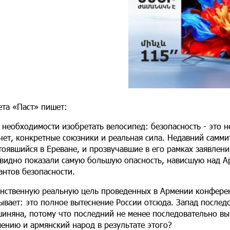
ета «Паст» пишет:
 необходимости изобретать велосипед: безопасность - это н
чет, конкретные союзники и реальная сила. Недавний самми
тоявшийся в Ереване, и прозвучавшие в его рамках заявлени
видно показали самую большую опасность, нависшую над Ар
антов безопасности.
нственную реальную цель проведенных в Армении конферен
ывает: это полное вытеснение России отсюда. Запад послед
иняна, потому что последний не менее последовательно вы
ению и армянский народ в результате этого?