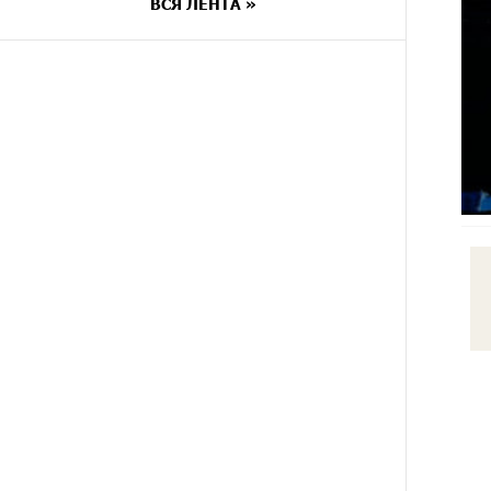
ВСЯ ЛЕНТА »
7 ДНЕЙ
Платформа Rate.Trading на
НАЗАД
Seaside Startup Summit: IDBank
представил инновационное
решение
8 ДНЕЙ
Состоялось открытие
НАЗАД
Khachaturian Rooftop при
поддержке IDBank
9 ДНЕЙ
Пашинян ты упустил свой шанс
НАЗАД
уйти спокойно. Аршак Карапетян
9 ДНЕЙ
Обновленный Центр продаж и
НАЗАД
обслуживания Ucom открылся по
адресу ул. Шаумяна, 24/2 в
Арарате
10 ДНЕЙ
Никогда Нагорный Карабах не
НАЗАД
был в составе независимого
Азербайджана. Аршак Карапетян