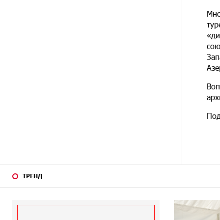
Мно
16 ДНЕЙ
Кругом война. А вас вводят в
НАЗАД
заблуждение. Аршак Карапетян
тур
«ди
сою
17 ДНЕЙ
Центр продаж и обслуживания
НАЗАД
Зап
Ucom в Егварде возобновил
работу по новому адресу — ул.
Азе
Ереванян, 3/47
Воп
арх
20 ДНЕЙ
До 25% idcoin-ов при покупке
НАЗАД
авиабилетов Flyone:
Под
Idram&IDBank
20 ДНЕЙ
Ucom и Microsoft Innovation
НАЗАД
Center помогают школьникам
развивать навыки
кибербезопасности
ТРЕНД
21 ДНЕЙ
При поддержке Ucom в Шенаване
НАЗАД
установлена солнечная станция
мощностью 10 кВт