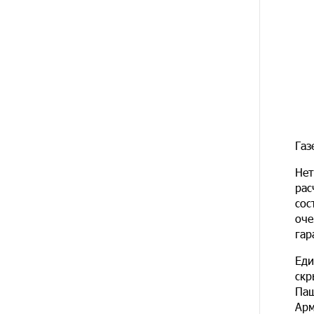
12 ДНЕЙ
Бывший премьер-министр
НАЗАД
Словакии обратился к президенту
страны с просьбой содействовать
освобождению армянских
заключенных, осужденных в
Азербайджане
14 ДНЕЙ
Против кого вооружается
Газ
НАЗАД
Азербайджан? Аршак Карапетян
Нет
14 ДНЕЙ
При поддержке Ucom в
рас
НАЗАД
спортивной школе Вайка
сос
установлена солнечная
оче
электростанция мощностью 15
гар
кВт
Еди
15 ДНЕЙ
Новые финансовые навыки на
скр
НАЗАД
«Давидбекских играх»:
Паш
Idram&IDBank
Арм