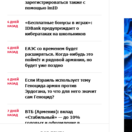
зарегистрироваться также с
помощью imID
6 ДНЕЙ
«Бесплатные бонусы в играх»:
НАЗАД
IDBank предупреждает о
кибератаках на школьников
6 ДНЕЙ
ЕАЭС со временем будет
НАЗАД
расширяться. Когда-нибудь это
поймёт и рядовой армянин, но
будет уже поздно
6 ДНЕЙ
Если Израиль использует тему
НАЗАД
Геноцида армян против
Эрдогана, то что для него значит
сам Геноцид?
7 ДНЕЙ
ВТБ (Армения): вклад
НАЗАД
«Стабильный» — до 10%
годовых и оформление в
мобильном приложении