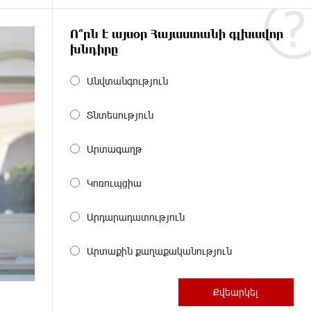
Ո՞րն է այսօր Հայաստանի գլխավոր
խնդիրը
Անվտանգություն
Տնտեսություն
Արտագաղթ
Կոռուպցիա
Արդարադատություն
Արտաքին քաղաքականություն