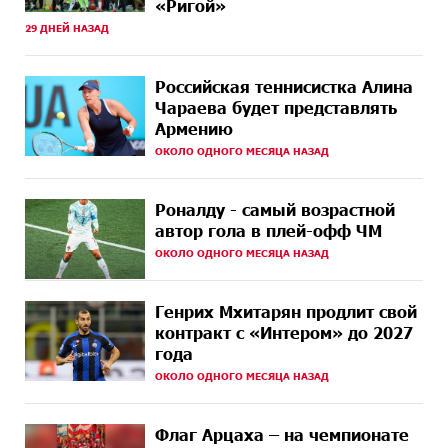
«Ригой»
освобождению армянских заключенных,
29 ДНЕЙ НАЗАД
осужденных в Азербайджане
14 ДНЕЙ
Против кого вооружается Азербайджан? Аршак
Российская теннисистка Алина
НАЗАД
Карапетян
Чараева будет представлять
Армению
14 ДНЕЙ
При поддержке Ucom в спортивной школе Вайка
ОКОЛО ОДНОГО МЕСЯЦА НАЗАД
НАЗАД
установлена солнечная электростанция мощностью
15 кВт
Роналду - самый возрастной
15 ДНЕЙ
Новые финансовые навыки на «Давидбекских
автор гола в плей-офф ЧМ
НАЗАД
играх»: Idram&IDBank
ОКОЛО ОДНОГО МЕСЯЦА НАЗАД
16 ДНЕЙ
Кругом война. А вас вводят в заблуждение. Аршак
НАЗАД
Карапетян
Генрих Мхитарян продлит свой
контракт с «Интером» до 2027
17 ДНЕЙ
Центр продаж и обслуживания Ucom в Егварде
года
НАЗАД
возобновил работу по новому адресу — ул.
ОКОЛО ОДНОГО МЕСЯЦА НАЗАД
Ереванян, 3/47
20 ДНЕЙ
До 25% idcoin-ов при покупке авиабилетов Flyone:
Флаг Арцаха – на чемпионате
НАЗАД
Idram&IDBank