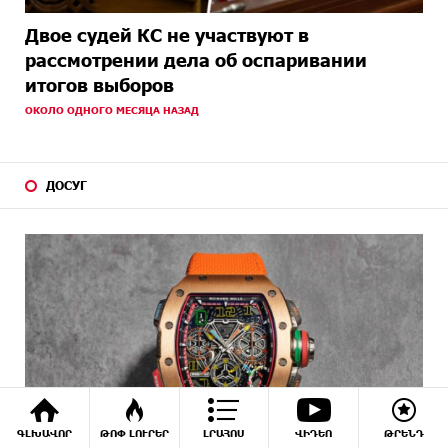
Двое судей КС не участвуют в
рассмотрении дела об оспаривании
итогов выборов
ОКОЛО ОДНОГО МЕСЯЦА НАЗАД
ДОСУГ
ԳԼԽԱՎՈՐ
ԹՈՓ ԼՈՒՐԵՐ
ԼՐԱՀՈՍ
ՎԻԴԵՈ
ԹՐԵՆԴ