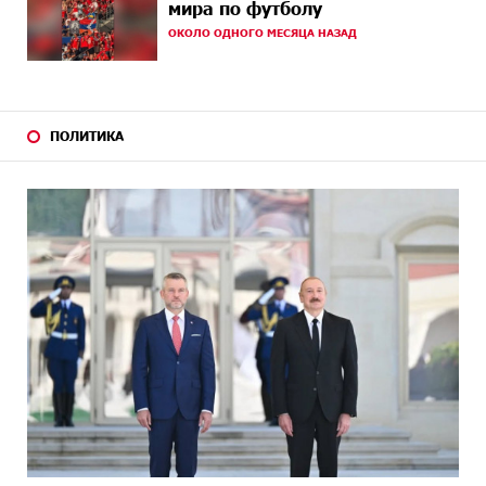
мира по футболу
ОКОЛО ОДНОГО МЕСЯЦА НАЗАД
20 ДНЕЙ
Ucom и Microsoft Innovation Center помогают
НАЗАД
школьникам развивать навыки кибербезопасности
21 ДНЕЙ
При поддержке Ucom в Шенаване установлена
НАЗАД
солнечная станция мощностью 10 кВт
ПОЛИТИКА
23 ДНЕЙ
Юнибанк разыграет поездку в Италию среди новых
НАЗАД
держателей карт Mastercard World «Travel»
23 ДНЕЙ
Москва–Баку: есть разногласия, но связи
НАЗАД
сохраняются. А мы что делаем?
24 ДНЕЙ
День благодарности клиентам в Ванадзоре: IDBank
НАЗАД
26 ДНЕЙ
Пашинян замотивирован уничтожить Армению․
НАЗАД
Аршак Карапетян
26 ДНЕЙ
«Мой лес Армения» — бенефициар инициативы
НАЗАД
«Сила одного драма» в июле