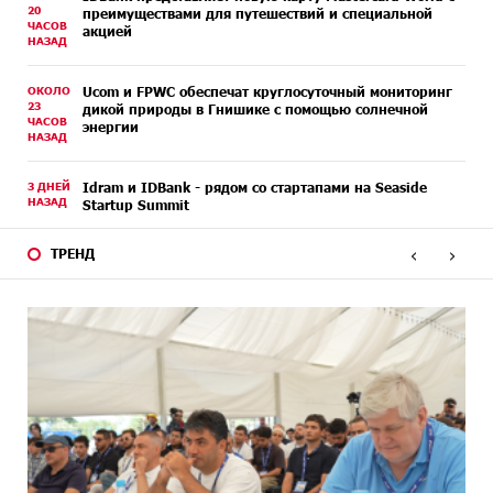
20
преимуществами для путешествий и специальной
ЧАСОВ
акцией
НАЗАД
ОКОЛО
Ucom и FPWC обеспечат круглосуточный мониторинг
23
дикой природы в Гнишике с помощью солнечной
ЧАСОВ
энергии
НАЗАД
3 ДНЕЙ
Idram и IDBank - рядом со стартапами на Seaside
НАЗАД
Startup Summit
‹
›
ТРЕНД
3 ДНЕЙ
В мобильном приложении Юнибанка теперь можно
НАЗАД
зарегистрироваться также с помощью imID
6 ДНЕЙ
«Бесплатные бонусы в играх»: IDBank
НАЗАД
предупреждает о кибератаках на школьников
6 ДНЕЙ
ЕАЭС со временем будет расширяться. Когда-нибудь
НАЗАД
это поймёт и рядовой армянин, но будет уже поздно
6 ДНЕЙ
Если Израиль использует тему Геноцида армян
НАЗАД
против Эрдогана, то что для него значит сам