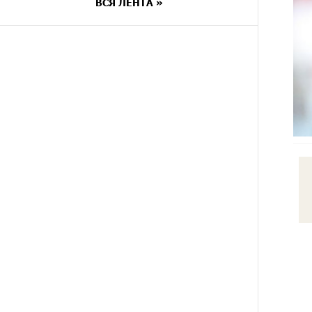
уйти спокойно. Аршак Карапетян
ВСЯ ЛЕНТА »
9 ДНЕЙ
Обновленный Центр продаж и
НАЗАД
обслуживания Ucom открылся по
адресу ул. Шаумяна, 24/2 в
Арарате
10 ДНЕЙ
Никогда Нагорный Карабах не
НАЗАД
был в составе независимого
Азербайджана. Аршак Карапетян
12 ДНЕЙ
Бывший премьер-министр
НАЗАД
Словакии обратился к президенту
страны с просьбой содействовать
освобождению армянских
заключенных, осужденных в
Азербайджане
14 ДНЕЙ
Против кого вооружается
НАЗАД
Азербайджан? Аршак Карапетян