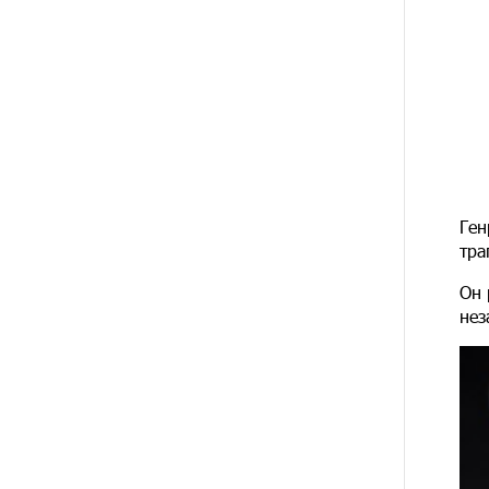
14 ДНЕЙ
При поддержке Ucom в
НАЗАД
спортивной школе Вайка
установлена солнечная
электростанция мощностью 15
кВт
15 ДНЕЙ
Новые финансовые навыки на
НАЗАД
«Давидбекских играх»:
Idram&IDBank
Ген
16 ДНЕЙ
Кругом война. А вас вводят в
тра
НАЗАД
заблуждение. Аршак Карапетян
Он 
нез
17 ДНЕЙ
Центр продаж и обслуживания
НАЗАД
Ucom в Егварде возобновил
работу по новому адресу — ул.
Ереванян, 3/47
20 ДНЕЙ
До 25% idcoin-ов при покупке
НАЗАД
авиабилетов Flyone:
Idram&IDBank