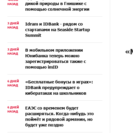
дикой природы в Гнишике с
НАЗАД
помощью солнечной энергии
3 ДНЕЙ
Idram и IDBank - рядом со
НАЗАД
стартапами на Seaside Startup
Summit
«
3 ДНЕЙ
В мобильном приложении
НАЗАД
Юнибанка теперь можно
зарегистрироваться также с
помощью imID
6 ДНЕЙ
«Бесплатные бонусы в играх»:
НАЗАД
IDBank предупреждает о
кибератаках на школьников
6 ДНЕЙ
ЕАЭС со временем будет
НАЗАД
расширяться. Когда-нибудь это
поймёт и рядовой армянин, но
будет уже поздно