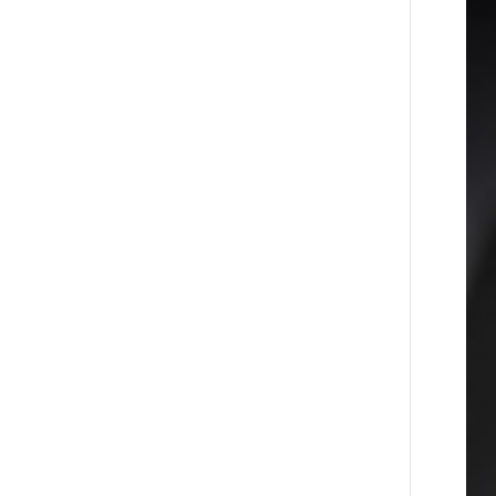
20 ДНЕЙ
Ucom и Microsoft Innovation
НАЗАД
Center помогают школьникам
развивать навыки
кибербезопасности
21 ДНЕЙ
При поддержке Ucom в Шенаване
НАЗАД
установлена солнечная станция
мощностью 10 кВт
23 ДНЕЙ
Юнибанк разыграет поездку в
НАЗАД
Италию среди новых держателей
карт Mastercard World «Travel»
23 ДНЕЙ
Москва–Баку: есть разногласия,
НАЗАД
но связи сохраняются. А мы что
делаем?
24 ДНЕЙ
День благодарности клиентам в
НАЗАД
Ванадзоре: IDBank