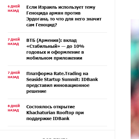
6 ДНЕЙ
Если Израиль использует тему
НАЗАД
Геноцида армян против
Эрдогана, то что для него значит
сам Геноцид?
7 ДНЕЙ
ВТБ (Армения): вклад
НАЗАД
«Стабильный» — до 10%
годовых и оформление в
мобильном приложении
7 ДНЕЙ
Платформа Rate.Trading на
НАЗАД
Seaside Startup Summit: IDBank
представил инновационное
решение
8 ДНЕЙ
Состоялось открытие
НАЗАД
Khachaturian Rooftop при
поддержке IDBank
9 ДНЕЙ
Пашинян ты упустил свой шанс
НАЗАД