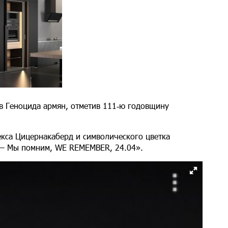
тв Геноцида армян, отметив 111‑ю годовщину
кса Цицернакаберд и символического цветка
 – Мы помним, WE REMEMBER, 24.04».