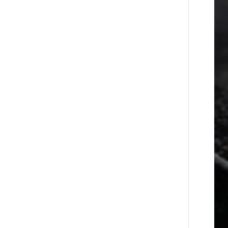
28 ДНЕЙ
Предателя Пашиняна нужно
НАЗАД
скинуть с трона. Аршак Карапетян
29 ДНЕЙ
Зачем Пашинян полетел в
НАЗАД
Россию?․ Аршак Карапетян
29 ДНЕЙ
Глава МИД Иордании:
НАЗАД
Подписание мирного соглашения
между Арменией и
Азербайджаном близко
29 ДНЕЙ
Рост цен на продукты в Армении
НАЗАД
ускорился до 8,6%: ЕАБР
29 ДНЕЙ
Idram - главный партнер
НАЗАД
ежегодной конференции «На
пути к осознанному воспитанию
детей 2026»
29 ДНЕЙ