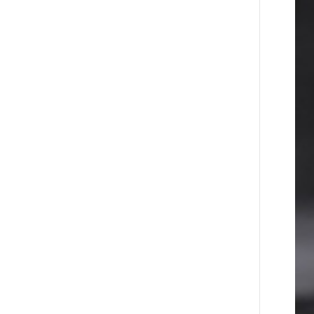
26 ДНЕЙ
Пашинян замотивирован
НАЗАД
уничтожить Армению․ Аршак
Карапетян
26 ДНЕЙ
«Мой лес Армения» —
НАЗАД
бенефициар инициативы «Сила
одного драма» в июле
26 ДНЕЙ
Станьте акционером Юнибанка и
НАЗАД
воспользуйтесь выгодным
инвестиционным предложением
28 ДНЕЙ
IDBank предупреждает о
НАЗАД
мошеннических звонках от имени
пенсионных фондов
28 ДНЕЙ
Небольшой французский уголок
НАЗАД
в Раздане при сотрудничестве с
Конверс МСБ