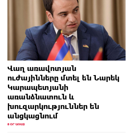
Վաղ առավոտյան
ուժայինները մտել են Նարեկ
Կարապետյանի
առանձնատուն և
խուզարկություններ են
անցկացնում
8 ՕՐ ԱՌԱՋ