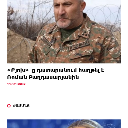
«Քյոխ»–ը դատարանում հաղթել է
Ռոման Բաղդասարյանին
19 ՕՐ ԱՌԱՋ
ԺԱՄԱՆՑ