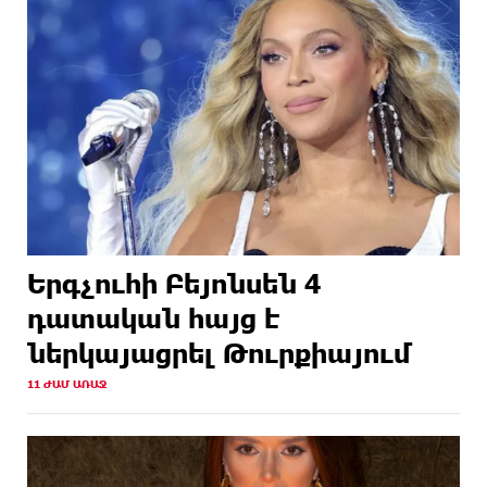
Երգչուհի Բեյոնսեն ​​4
դատական հայց է
ներկայացրել Թուրքիայում
11 ԺԱՄ ԱՌԱՋ