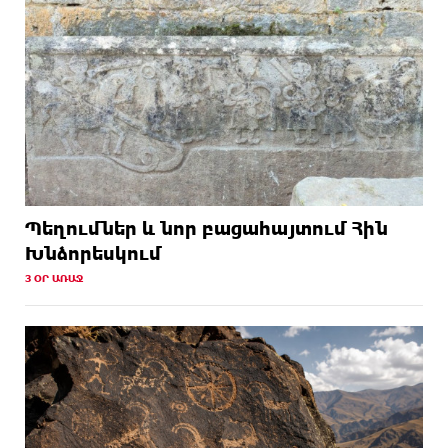
Պեղումներ և նոր բացահայտում Հին
Խնձորեսկում
3 ՕՐ ԱՌԱՋ