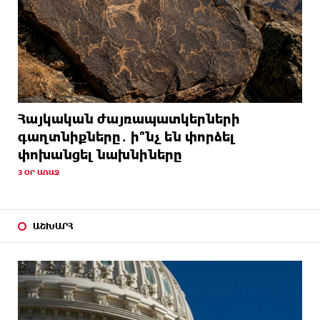
Հայկական ժայռապատկերների
գաղտնիքները․ ի՞նչ են փորձել
փոխանցել նախնիները
3 ՕՐ ԱՌԱՋ
ԱՇԽԱՐՀ