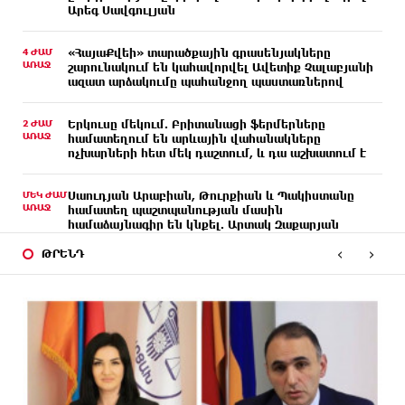
Արեգ Սավգուլյան
4 ԺԱՄ
«ՀայաՔվեի» տարածքային գրասենյակները
ԱՌԱՋ
շարունակում են կահավորվել Ավետիք Չալաբյանի
ազատ արձակումը պահանջող պաստառներով
2 ԺԱՄ
Երկուսը մեկում. Բրիտանացի ֆերմերները
ԱՌԱՋ
համատեղում են արևային վահանակները
ոչխարների հետ մեկ դաշտում, և դա աշխատում է
ՄԵԿ ԺԱՄ
Սաուդյան Արաբիան, Թուրքիան և Պակիստանը
ԱՌԱՋ
համատեղ պաշտպանության մասին
համաձայնագիր են կնքել. Արտակ Զաքարյան
‹
›
ԹՐԵՆԴ
ՄԵԿ ԺԱՄ
Սլովակիայի նախկին ղեկավարները պահանջում
ԱՌԱՋ
են, որ Նիկոլ Փաշինյանը դադարեցնի Հայ
Առաքելական Եկեղեցու նկատմամբ քաղաքական
հետապնդումները և ճնշումները
40 ՐՈՊԵ
Բանկային գաղտնիքի ապօրինի արտահոսք,
ԱՌԱՋ
մերժված վարույթներ և լռող բանկեր.
ահազանգում է գործարարը