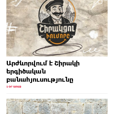
Արժևորվում է Շիրակի
երգիծական
բանահյուսությունը
1 ՕՐ ԱՌԱՋ