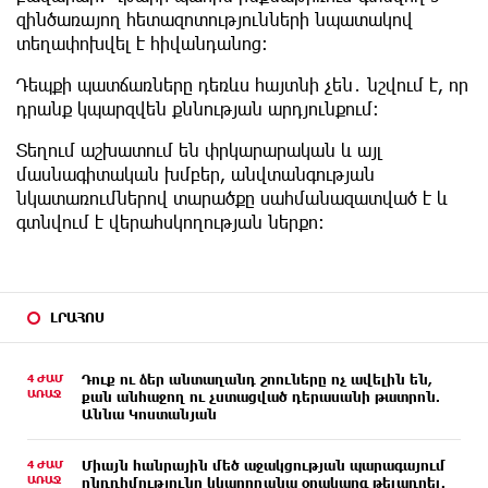
զինծառայող հետազոտությունների նպատակով
տեղափոխվել է հիվանդանոց։
Դեպքի պատճառները դեռևս հայտնի չեն․ նշվում է, որ
դրանք կպարզվեն քննության արդյունքում։
Տեղում աշխատում են փրկարարական և այլ
մասնագիտական խմբեր, անվտանգության
նկատառումներով տարածքը սահմանազատված է և
գտնվում է վերահսկողության ներքո։
ԼՐԱՀՈՍ
4 ԺԱՄ
Դուք ու ձեր անտաղանդ շոուները ոչ ավելին են,
ԱՌԱՋ
քան անհաջող ու չստացված դերասանի թատրոն.
Աննա Կոստանյան
4 ԺԱՄ
Միայն հանրային մեծ աջակցության պարագայում
ԱՌԱՋ
ընդդիմությունը կկարողանա օրակարգ թելադրել.