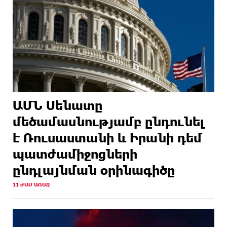
ԱՄՆ Սենատը
մեծամասնությամբ ընդունել
է Ռուսաստանի և Իրանի դեմ
պատժամիջոցների
ընդլայնման օրինագիծը
11 ԺԱՄ ԱՌԱՋ