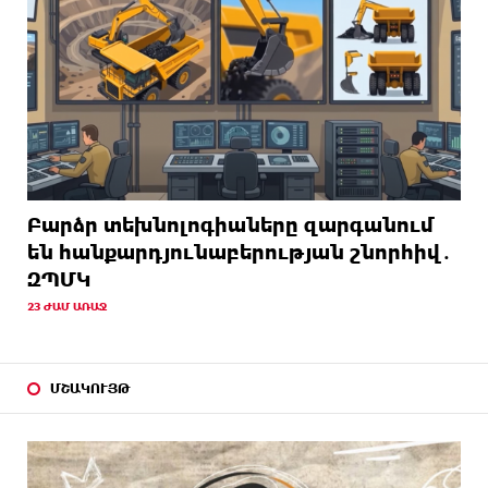
Բարձր տեխնոլոգիաները զարգանում
են հանքարդյունաբերության շնորհիվ․
ԶՊՄԿ
23 ԺԱՄ ԱՌԱՋ
ՄՇԱԿՈՒՅԹ