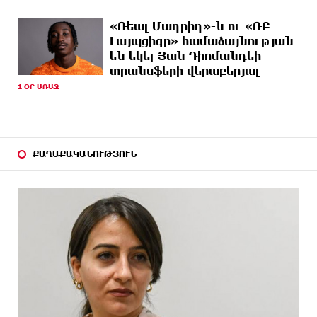
13 ԺԱՄ
Երևանում և մարզերում էլեկտրաէներգիայի
ԱՌԱՋ
ընդհատումներ կլինեն
«Ռեալ Մադրիդ»-ն ու «ՌԲ
Լայպցիգը» համաձայնության
14 ԺԱՄ
Ստեփանավանում ռուս կին է փորձել ինքնասպան
են եկել Յան Դիոմանդեի
ԱՌԱՋ
լինել
տրանսֆերի վերաբերյալ
1 ՕՐ ԱՌԱՋ
14 ԺԱՄ
ԵԱՏՄ֊ն չի ուզում, որ իր միջոցներով զարգանա
ԱՌԱՋ
Հայաստանի տնտեսությունը ու հետո գնա ԵՄ.
Արշակ Կարապետյան
14 ԺԱՄ
ԱՄՆ վերաքննիչ դատարանը արգելափակել է
ՔԱՂԱՔԱԿԱՆՈՒԹՅՈՒՆ
ԱՌԱՋ
Թրամփի 400 միլիոն դոլար արժողությամբ
Սպիտակ տան պարահանդեսային դահլիճի
նախագիծը
14 ԺԱՄ
Կաթողիկոսի նկատմամբ իրականացվող
ԱՌԱՋ
բռնադատավարությունը միահեծան իշխանության
հետևանք է. Հանրային Դաշինք
14 ԺԱՄ
Մեր երկրում իշխանության և ընդդիմության
ԱՌԱՋ
անվերջանալի պայքարում տուժում է միայն ու
միայն ՀՀ քաղաքացին. Աննա Կոստանյան