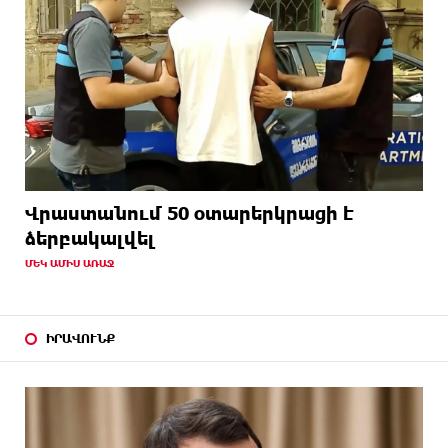
Վրաստանում 50 օտարերկրացի է
ձերբակալվել
ՄԵԿ ԱՄԻՍ ԱՌԱՋ
ԻՐԱՎՈՒՆՔ