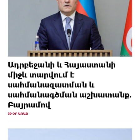
Ադրբեջանի և Հայաստանի
միջև տարվում է
սահմանազատման և
սահմանագծման աշխատանք.
Բայրամով
30 ՕՐ ԱՌԱՋ