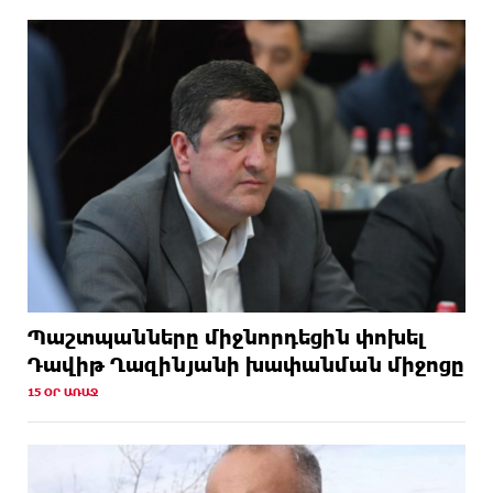
Պաշտպանները միջնորդեցին փոխել
Դավիթ Ղազինյանի խափանման միջոցը
15 ՕՐ ԱՌԱՋ