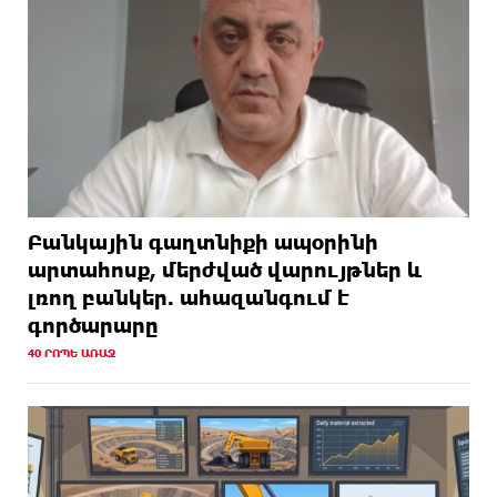
Բանկային գաղտնիքի ապօրինի
արտահոսք, մերժված վարույթներ և
լռող բանկեր. ահազանգում է
գործարարը
40 ՐՈՊԵ ԱՌԱՋ