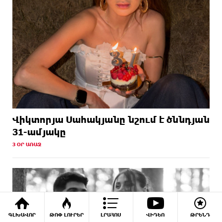
Վիկտորյա Սահակյանը նշում է ծննդյան
31-ամյակը
3 ՕՐ ԱՌԱՋ
ԳԼԽԱՎՈՐ
ԹՈՓ ԼՈՒՐԵՐ
ԼՐԱՀՈՍ
ՎԻԴԵՈ
ԹՐԵՆԴ