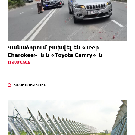
Վանաձորում բшխվել են «Jeep
Cherokee»-ն և «Toyota Camry»-ն
13 ԺԱՄ ԱՌԱՋ
ՏՆՏԵՍՈՒԹՅՈՒՆ