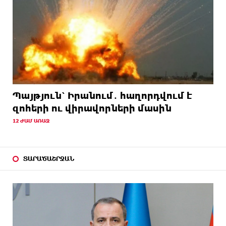
Պայթյուն՝ Իրանում․ հաղորդվում է
զոհերի ու վիրավորների մասին
12 ԺԱՄ ԱՌԱՋ
ՏԱՐԱԾԱՇՐՋԱՆ