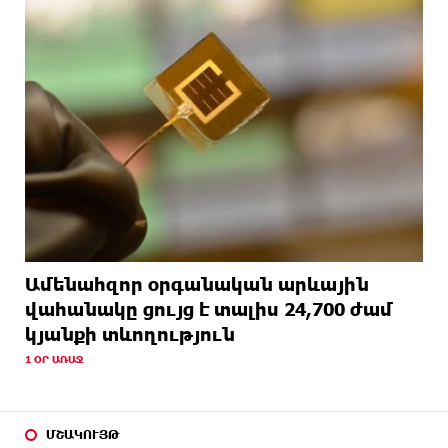
Ամենահզոր օրգանական արևային
վահանակը ցույց է տալիս 24,700 ժամ
կյանքի տևողություն
1 ՕՐ ԱՌԱՋ
ՄՇԱԿՈՒՅԹ