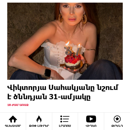
Վիկտորյա Սահակյանը նշում
է ծննդյան 31-ամյակը
18 ԺԱՄ ԱՌԱՋ
ԳԼԽԱՎՈՐ
ԹՈՓ ԼՈՒՐԵՐ
ԼՐԱՀՈՍ
ՎԻԴԵՈ
ԹՐԵՆԴ