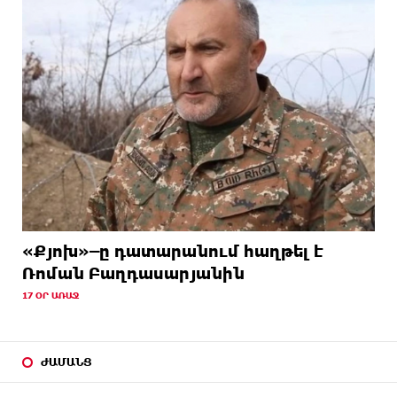
«Քյոխ»–ը դատարանում հաղթել է
Ռոման Բաղդասարյանին
17 ՕՐ ԱՌԱՋ
ԺԱՄԱՆՑ