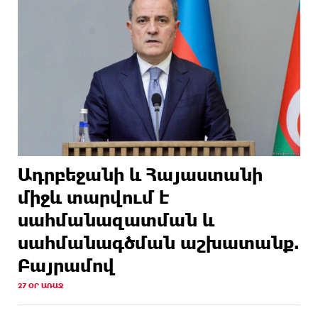
Ադրբեջանի և Հայաստանի
միջև տարվում է
սահմանազատման և
սահմանագծման աշխատանք.
Բայրամով
27 ՕՐ ԱՌԱՋ