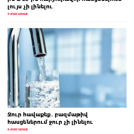
լույս չի լինելու
5 ԺԱՄ ԱՌԱՋ
Ջուր հավաքեք․ բազմաթիվ
հասցեներում ջուր չի լինելու
6 ԺԱՄ ԱՌԱՋ