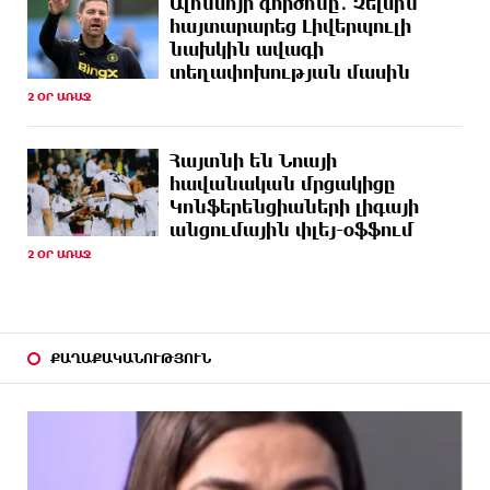
Ալոնսոյի գործոնը․ Չելսին
հայտարարեց Լիվերպուլի
9 ԺԱՄ
Ռուսական ԱԹՍ-ներ արտադրող ընկերության
նախկին ավագի
ԱՌԱՋ
ղեկավարի դեմ մահափորձ է կատարվել
տեղափոխության մասին
2 ՕՐ ԱՌԱՋ
9 ԺԱՄ
4 մեդալ՝ մաթեմատիկական միջազգային
ԱՌԱՋ
ուսանողական օլիմպիադայում
Հայտնի են Նոայի
9 ԺԱՄ
Հայրենիքի զգացողությունը հողի նկատմամբ
հավանական մրցակիցը
ԱՌԱՋ
պետք է լինի ոչ թե թշնամության, այլ
Կոնֆերենցիաների լիգայի
բարեկամության հիմքը. Էդգար Ղազարյան
անցումային փլեյ-օֆֆում
2 ՕՐ ԱՌԱՋ
9 ԺԱՄ
Պեղումներ և նոր բացահայտում Հին
ԱՌԱՋ
Խնձորեսկում
10 ԺԱՄ
Սալահը կարիերան կշարունակի Թուրքիայում
ԱՌԱՋ
ՔԱՂԱՔԱԿԱՆՈՒԹՅՈՒՆ
10 ԺԱՄ
Մեքենաներից գողություններ և շորթում
ԱՌԱՋ
Երևանում. բացահայտվել է «Տեսլայով»
հանցավոր խումբը
10 ԺԱՄ
Նոր հաղորդագրություն՝ Wildberries-ից․ ի՞նչ են