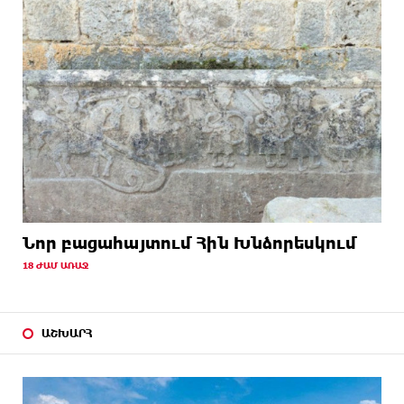
Նոր բացահայտում Հին Խնձորեսկում
18 ԺԱՄ ԱՌԱՋ
ԱՇԽԱՐՀ