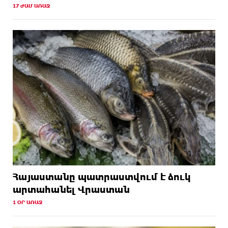
17 ԺԱՄ ԱՌԱՋ
Հայաստանը պատրաստվում է ձուկ
արտահանել Վրաստան
1 ՕՐ ԱՌԱՋ