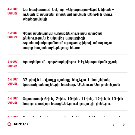
4 ԺԱՄ
Ես հավատում եմ, որ «Արարարտ-Արմենիան»
ԱՌԱՋ
ունակ է անցնել որակավորման վերջին փուլ.
Բերեզովսկի
5 ԺԱՄ
Գերմանիայում ահաբեկչության գործով
ԱՌԱՋ
քննություն է սկսվել Լայպցիգի
օդանավակայանում պայթուցիկով անօդաչու
սարք հայտնաբերելուց հետո
5 ԺԱՄ
Իրազեկում․ գործարկվելու է էլեկտրական շչակ
ԱՌԱՋ
5 ԺԱՄ
37 թիվն է. վաղը զանգը հնչելու է նույնիսկ
ԱՌԱՋ
կատակ անողների համար. Մենուա Սողոմոնյան
5 ԺԱՄ
Օգոստոսի 6-ին, 7-ին, 10-ին, 11-ին, 12-ին և 13-ին
ԱՌԱՋ
հարյուրավոր հասցեներում լույս չի լինելու
6 ԺԱՄ
Ջուր հավաքեք․ բազմաթիվ հասցեներում ջուր չի
ԱՌԱՋ
լինելու
‹
›
ԹՐԵՆԴ