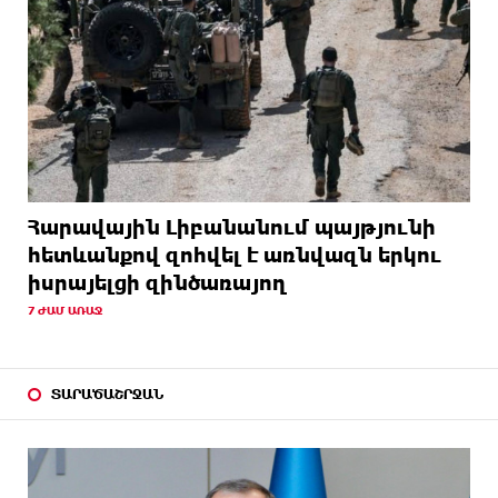
Հարավային Լիբանանում պայթյունի
հետևանքով զոհվել է առնվազն երկու
իսրայելցի զինծառայող
7 ԺԱՄ ԱՌԱՋ
ՏԱՐԱԾԱՇՐՋԱՆ