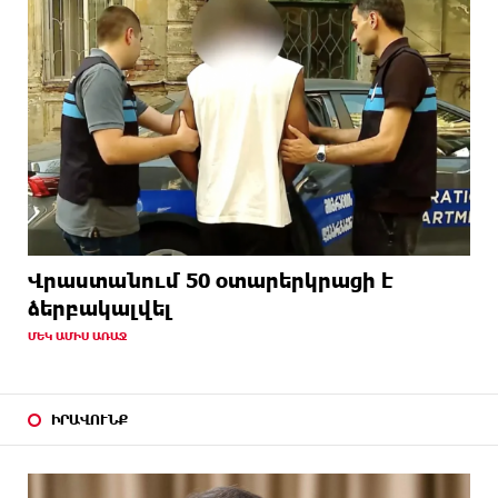
Վրաստանում 50 օտարերկրացի է
ձերբակալվել
ՄԵԿ ԱՄԻՍ ԱՌԱՋ
ԻՐԱՎՈՒՆՔ