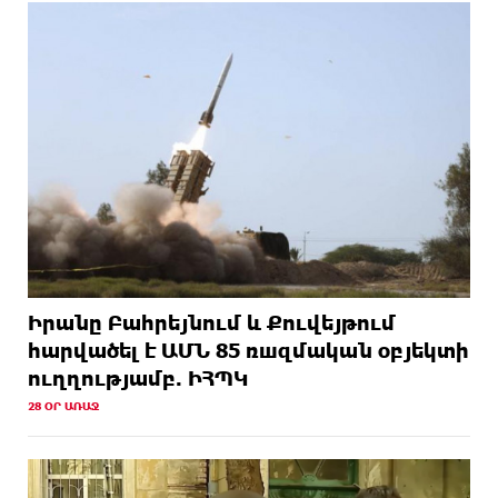
Իրանը Բահրեյնում և Քուվեյթում
hարվածել է ԱՄՆ 85 ռшզմական օբյեկտի
ուղղությամբ. ԻՀՊԿ
28 ՕՐ ԱՌԱՋ