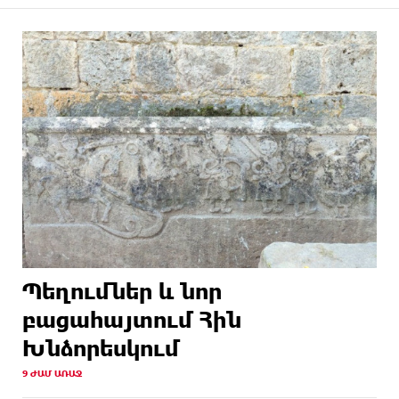
Պեղումներ և նոր
բացահայտում Հին
Խնձորեսկում
9 ԺԱՄ ԱՌԱՋ