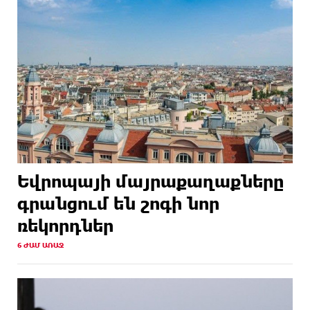
Եվրոպայի մայրաքաղաքները
գրանցում են շոգի նոր
ռեկորդներ
6 ԺԱՄ ԱՌԱՋ