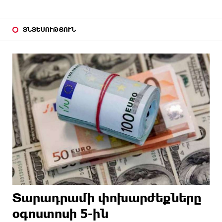
ՏՆՏԵՍՈՒԹՅՈՒՆ
Տարադրամի փոխարժեքները
օգոստոսի 5-ին