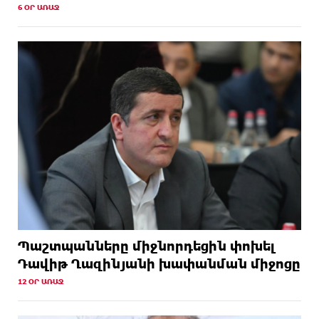
6 ՕՐ ԱՌԱՋ
Պաշտպանները միջնորդեցին փոխել
Դավիթ Ղազինյանի խափանման միջոցը
12 ՕՐ ԱՌԱՋ