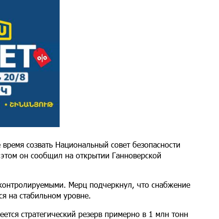
 время созвать Национальный совет безопасности
 этом он сообщил на открытии Ганноверской
 контролируемыми. Мерц подчеркнул, что снабжение
я на стабильном уровне.
еется стратегический резерв примерно в 1 млн тонн