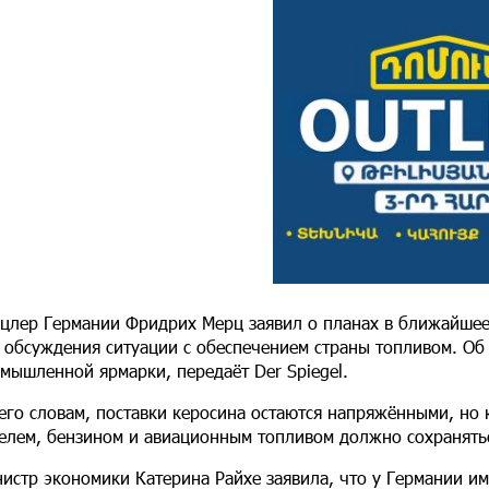
цлер Германии Фридрих Мерц заявил о планах в ближайшее
 обсуждения ситуации с обеспечением страны топливом. Об
мышленной ярмарки, передаёт Der Spiegel.
его словам, поставки керосина остаются напряжёнными, но
елем, бензином и авиационным топливом должно сохранятьс
истр экономики Катерина Райхе заявила, что у Германии им