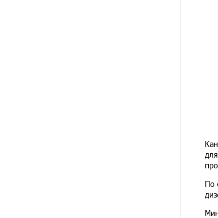
բախվել են «Alfa Romeo»-ն
և «Opel»-ը. կա վիրավոր
4 ԺԱՄ
Արժևորվում է Շիրակի
ԱՌԱՋ
երգիծական բանահյուսությունը
4 ԺԱՄ
Վրաստանում պետական ​​
ԱՌԱՋ
պաշտոնյային կաշառելու փորձի
համար քաղաքացի է
ձերբակալվել
5 ԺԱՄ
ՌԴ-ն պատրաստ է շարունակել
ԱՌԱՋ
Հայաստանի երկաթուղիների
Кан
կոնցեսիոն կառավարումը.
Օվերչուկ
для
про
5 ԺԱՄ
Հայաստանի բնակչության թիվը
По 
ԱՌԱՋ
շուրջ 7 հազարով ավելացել է
диз
5 ԺԱՄ
Իսրայելի ՊԲ-ն հարձակվել է
Мин
ԱՌԱՋ