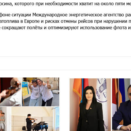
осина, которого при необходимости хватит на около пяти ме
фоне ситуации Международное энергетическое агентство р
атоплива в Европе и рисках отмены рейсов при нарушении 
 сокращают полёты и оптимизируют использование флота из