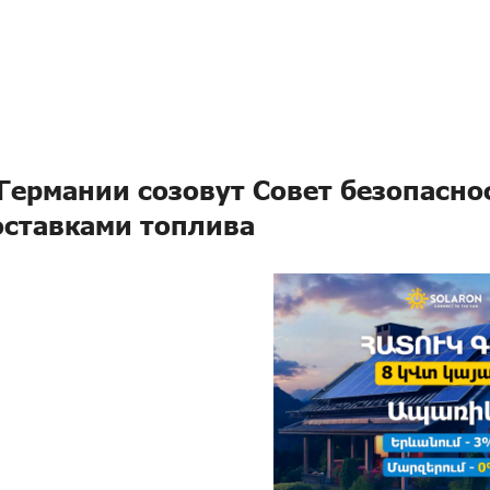
Германии созовут Совет безопаснос
оставками топлива