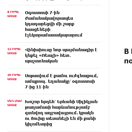
8 ՐՈՊԵ
Օգոստոսի 7-ին
ԱՌԱՋ
ժամանակավորապես
կդադարեցվի մի շարք
հասցեների
էլեկտրամատակարարում
В 
12 ՐՈՊԵ
Վինիսիուսը նոր պայմանագիր է
ԱՌԱՋ
կնքել «Ռեալի» հետ․
п
պաշտոնական
29 ՐՈՊԵ
Սպասվում է քամու ուժգնացում,
ԱՌԱՋ
ամպրոպ․ եղանակը՝ օգոստոսի
7-ից 11-ին
ՄԵԿ ԺԱՄ
Խոշոր հրդեհ՝ Երևանի Սիլիկյան
ԱՌԱՋ
թաղամասի հարևանությամբ
գտնվող աղբավայրում. կրակն
ու ծուխը տեսանելի են մի քանի
կիլոմետրից