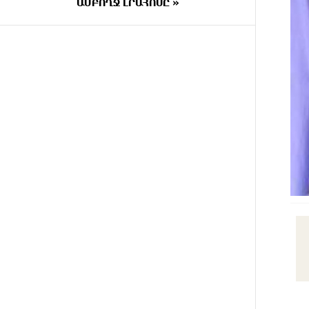
փրկարարները վարորդին դուրս
ԱՄԲՈՂՋ ԼՐԱՀՈՍԸ »
են բերել արգելափակումից
3 ԺԱՄ
Երևանում երթուղիների
ԱՌԱՋ
փոփոխություն կլինի
3 ԺԱՄ
Օգոստոսի 7-ին՝ Գարեգին Բ
ԱՌԱՋ
Ամենայն Հայոց Կաթողիկոսի
դատական նիստը
3 ԺԱՄ
ՆԳՆ-ն՝ աղբակույտի տակ
ԱՌԱՋ
մնացած քաղաքացու մահվան
մասին
3 ԺԱՄ
«Համահայկական ճակատ»
ԱՌԱՋ
շարժումը զորակցություն է
հայտնում Ամենայն Հայոց
Կաթողիկոսին
4 ԺԱՄ
Ավտովթար՝ Կոտայքի մարզում.
ԱՌԱՋ
Զովունի-Եղվարդ ճանապարհին