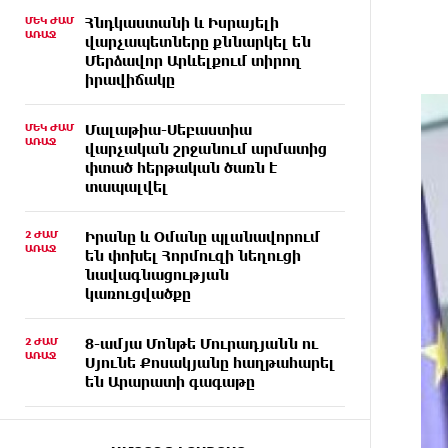
ՄԵԿ ԺԱՄ
Հնդկաստանի և Իսրայելի
ԱՌԱՋ
վարչապետները քննարկել են
Մերձավոր Արևելքում տիրող
իրավիճակը
ՄԵԿ ԺԱՄ
Մալաթիա-Սեբաստիա
ԱՌԱՋ
վարչական շրջանում արմատից
փտած հերթական ծառն է
տապալվել
2 ԺԱՄ
Իրանը և Օմանը պլանավորում
ԱՌԱՋ
են փոխել Հորմուզի նեղուցի
նավագնացության
կառուցվածքը
2 ԺԱՄ
8-ամյա Մոնթե Մուրադյանն ու
ԱՌԱՋ
Սյունե Քոսակյանը հաղթահարել
են Արարատի գագաթը
2 ԺԱՄ
Վթար Լոռու մարզում․
ԱՌԱՋ