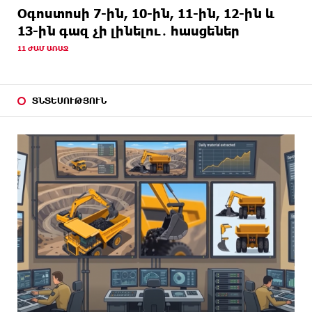
Օգոստոսի 7-ին, 10-ին, 11-ին, 12-ին և
13-ին գազ չի լինելու․ հասցեներ
11 ԺԱՄ ԱՌԱՋ
ՏՆՏԵՍՈՒԹՅՈՒՆ