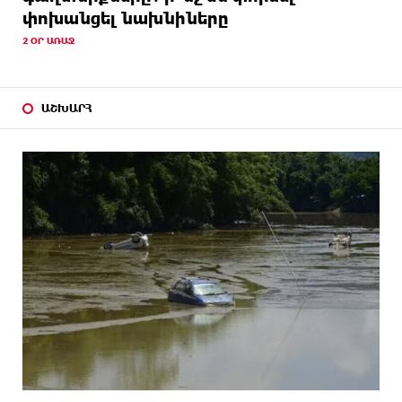
փոխանցել նախնիները
2 ՕՐ ԱՌԱՋ
ԱՇԽԱՐՀ