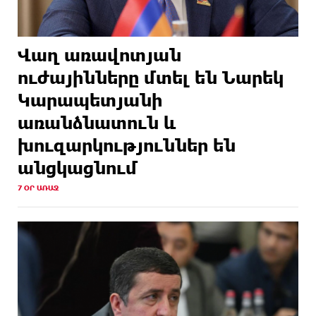
Վաղ առավոտյան
ուժայինները մտել են Նարեկ
Կարապետյանի
առանձնատուն և
խուզարկություններ են
անցկացնում
7 ՕՐ ԱՌԱՋ