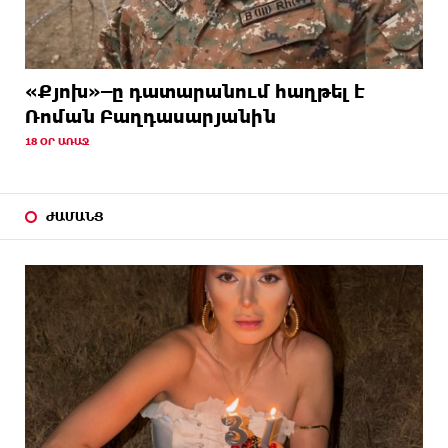
«Քյոխ»–ը դատարանում հաղթել է
Ռոման Բաղդասարյանին
18 ՕՐ ԱՌԱՋ
ԺԱՄԱՆՑ