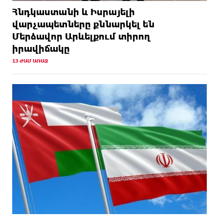
Հնդկաստանի և Իսրայելի
վարչապետները քննարկել են
Մերձավոր Արևելքում տիրող
իրավիճակը
13 ԺԱՄ ԱՌԱՋ