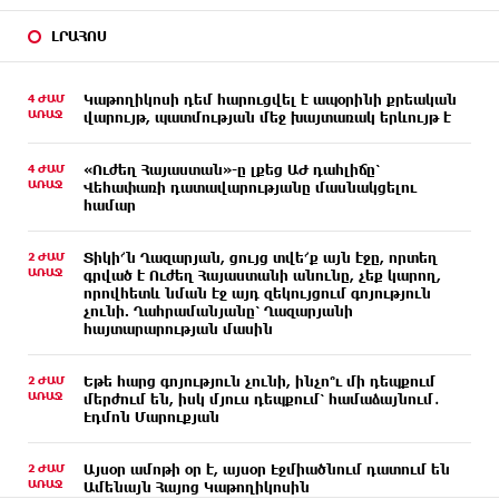
ԼՐԱՀՈՍ
4 ԺԱՄ
Կաթողիկոսի դեմ հարուցվել է ապօրինի քրեական
ԱՌԱՋ
վարույթ, պատմության մեջ խայտառակ երևույթ է
4 ԺԱՄ
«Ուժեղ Հայաստան»-ը լքեց ԱԺ դահլիճը՝
ԱՌԱՋ
Վեհափառի դատավարությանը մասնակցելու
համար
2 ԺԱՄ
Տիկի՜ն Ղազարյան, ցույց տվե՜ք այն էջը, որտեղ
ԱՌԱՋ
գրված է Ուժեղ Հայաստանի անունը, չեք կարող,
որովհետև նման էջ այդ զեկույցում գոյություն
չունի. Ղահրամանյանը՝ Ղազարյանի
հայտարարության մասին
2 ԺԱՄ
Եթե հարց գոյություն չունի, ինչո՞ւ մի դեպքում
ԱՌԱՋ
մերժում են, իսկ մյուս դեպքում՝ համաձայնում․
Էդմոն Մարուքյան
2 ԺԱՄ
Այսօր ամոթի օր է, այսօր Էջմիածնում դատում են
ԱՌԱՋ
Ամենայն Հայոց Կաթողիկոսին