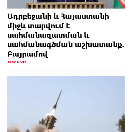
Ադրբեջանի և Հայաստանի
միջև տարվում է
սահմանազատման և
սահմանագծման աշխատանք.
Բայրամով
29 ՕՐ ԱՌԱՋ