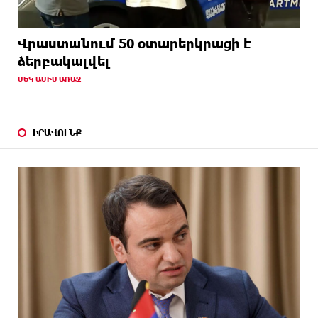
Վրաստանում 50 օտարերկրացի է
ձերբակալվել
ՄԵԿ ԱՄԻՍ ԱՌԱՋ
ԻՐԱՎՈՒՆՔ