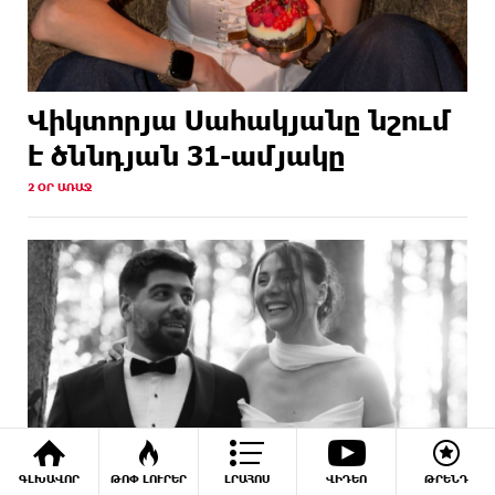
Վիկտորյա Սահակյանը նշում
է ծննդյան 31-ամյակը
2 ՕՐ ԱՌԱՋ
ԳԼԽԱՎՈՐ
ԹՈՓ ԼՈՒՐԵՐ
ԼՐԱՀՈՍ
ՎԻԴԵՈ
ԹՐԵՆԴ