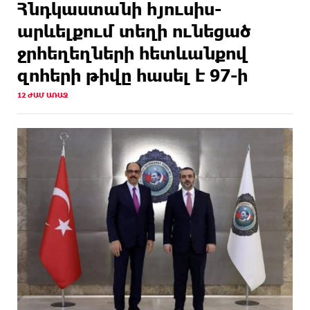
Հնդկաստանի հյուսիս-
արևելքում տեղի ունեցած
ջրհեղեղների հետևանքով
զոհերի թիվը հասել է 97-ի
12 ԺԱՄ ԱՌԱՋ