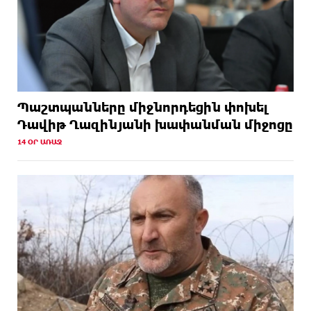
Պաշտպանները միջնորդեցին փոխել
Դավիթ Ղազինյանի խափանման միջոցը
14 ՕՐ ԱՌԱՋ