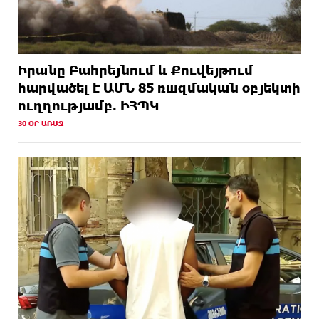
Իրանը Բահրեյնում և Քուվեյթում
hարվածել է ԱՄՆ 85 ռшզմական օբյեկտի
ուղղությամբ. ԻՀՊԿ
30 ՕՐ ԱՌԱՋ