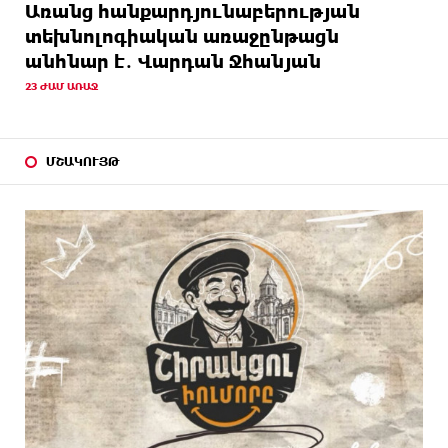
Առանց հանքարդյունաբերության
տեխնոլոգիական առաջընթացն
անհնար է․ Վարդան Ջհանյան
23 ԺԱՄ ԱՌԱՋ
ՄՇԱԿՈՒՅԹ