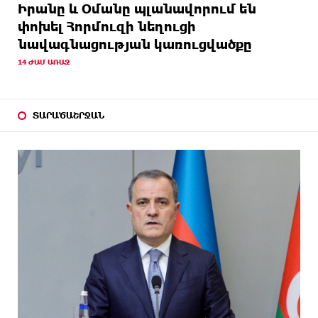
Իրանը և Օմանը պլանավորում են
փոխել Հորմուզի նեղուցի
նավագնացության կառուցվածքը
14 ԺԱՄ ԱՌԱՋ
ՏԱՐԱԾԱՇՐՋԱՆ