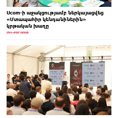
Ucom-ի աջակցությամբ ներկայացվեց
«Մտապահիր կենդանիներին»
կրթական խաղը
ՄԵԿ ԺԱՄ ԱՌԱՋ