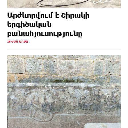
Արժևորվում է Շիրակի
երգիծական
բանահյուսությունը
16 ԺԱՄ ԱՌԱՋ