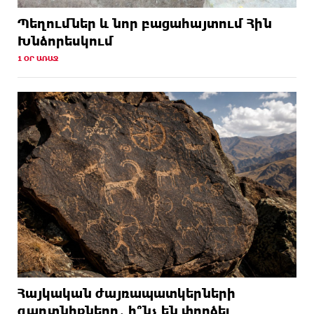
Պեղումներ և նոր բացահայտում Հին
Խնձորեսկում
1 ՕՐ ԱՌԱՋ
Հայկական ժայռապատկերների
գաղտնիքները․ ի՞նչ են փորձել