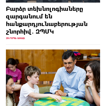
Բարձր տեխնոլոգիաները
զարգանում են
հանքարդյունաբերության
շնորհիվ․ ԶՊՄԿ
39 ՐՈՊԵ ԱՌԱՋ