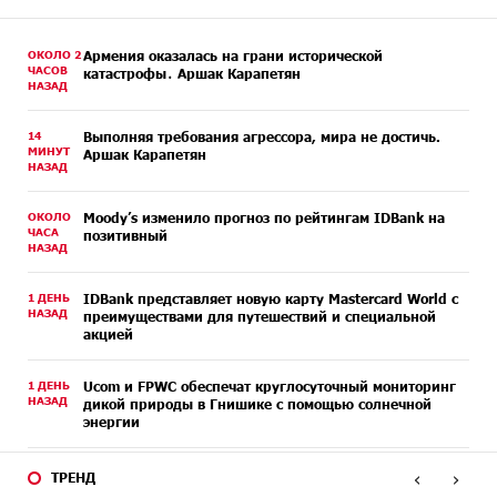
ОКОЛО 2
Армения оказалась на грани исторической
ЧАСОВ
катастрофы․ Аршак Карапетян
НАЗАД
14
Выполняя требования агрессора, мира не достичь.
МИНУТ
Аршак Карапетян
НАЗАД
ОКОЛО
Moody’s изменило прогноз по рейтингам IDBank на
ЧАСА
позитивный
НАЗАД
1 ДЕНЬ
IDBank представляет новую карту Mastercard World с
НАЗАД
преимуществами для путешествий и специальной
акцией
1 ДЕНЬ
Ucom и FPWC обеспечат круглосуточный мониторинг
НАЗАД
дикой природы в Гнишике с помощью солнечной
энергии
3 ДНЕЙ
Idram и IDBank - рядом со стартапами на Seaside
‹
›
ТРЕНД
НАЗАД
Startup Summit