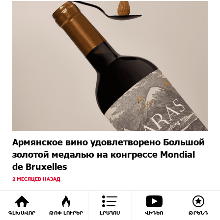
Армянское вино удовлетворено Большой
золотой медалью на конгрессе Mondial
de Bruxelles
2 МЕСЯЦЕВ НАЗАД
ԳԼԽԱՎՈՐ
ԹՈՓ ԼՈՒՐԵՐ
ԼՐԱՀՈՍ
ՎԻԴԵՈ
ԹՐԵՆԴ