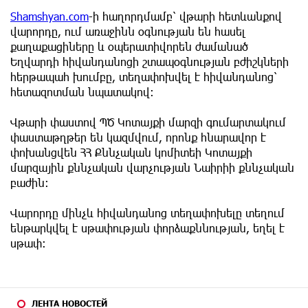
Shamshyan.com
-ի հաղորդմամբ՝ վթարի հետևանքով
վարորդը, ում առաջինն օգնության են հասել
քաղաքացիները և օպերատիվորեն ժամանած
Եղվարդի հիվանդանոցի շտապօգնության բժիշկների
հերթապահ խումբը, տեղափոխվել է հիվանդանոց՝
հետազոտման նպատակով։
Վթարի փաստով ՊԾ Կոտայքի մարզի գումարտակում
փաստաթղթեր են կազմվում, որոնք հնարավոր է
փոխանցվեն ՀՀ Քննչական կոմիտեի Կոտայքի
մարզային քննչական վարչության Նաիրիի քննչական
բաժին։
Վարորդը մինչև հիվանդանոց տեղափոխելը տեղում
ենթարկվել է սթափության փորձաքննության, եղել է
սթափ։
ЛЕНТА НОВОСТЕЙ