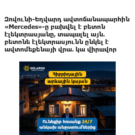
Զովունի-Եղվարդ ավտոճանապարհին
«Mercedes»-ը բшխվել է բետոն
էլեկտրասյանը, տապшլել այն.
բետոնե էլեկտրասյունն ընկել է
ավտոմեքենայի վրա. կա վիրшվոր