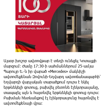
Այսօր խոշոր ավտովթար է տեղի ունեցել Կոտայքի
մարզում։ Ժամը 17:30-ի սահմաններում 25-ամյա
Պարույր Ե.-ն իր վարած «Mercedes» մակնիշի
ավտոմեքենան Զովունի-Եղվարդ ավտոճանապարհի՝
Եղվարդի վարչական տարածքում դուրս է եկել
երթևեկելի գոտուց, բախվել բետոնե էլեկտրասյանը,
տապալել այն և հայտնվել երթևեկելի գոտուց դուրս։
Բախման հետևանքով էլ էլեկտրասյունը հայտնվել է
ավտոմեքենայի վրա։