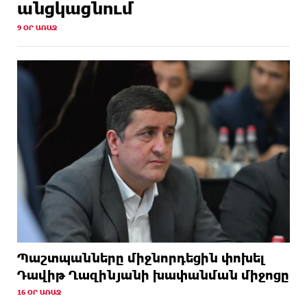
անցկացնում
9 ՕՐ ԱՌԱՋ
Պաշտպանները միջնորդեցին փոխել
Դավիթ Ղազինյանի խափանման միջոցը
16 ՕՐ ԱՌԱՋ