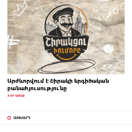
Արժևորվում է Շիրակի երգիծական
բանահյուսությունը
3 ՕՐ ԱՌԱՋ
ԱՇԽԱՐՀ