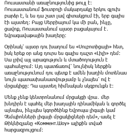
Ռուսաստանի առաջնությունից թույլ է։
Ռուսաստանում ֆուտբոլի մակարդակը երկու գլուխ
բարձր է, և ես դա շատ լավ գիտակցում էի, երբ գալիս
էի այստեղ։ Բայց Սերբիայում կա մի բան, ինչը,
ցավոք, Ռուսաստանում այսօր բացակայում է․
եվրագավաթային խաղերը։
Օրինակ՝ այսօր դու խաղում ես «Սուբոտիցայի» հետ,
իսկ երեք օր անց դուրս ես գալիս դաշտ «Լիլի» դեմ։
Սա լրիվ այլ արագություն և մտածողություն է
պահանջում։ Այդ պատճառով՝ նույնիսկ ներքին
առաջնությունում դու պետք է ամեն խաղին մոտենաս
նույն պատասխանատվությամբ և չնայես՝ ով է
մրցակիցը։ Դա այստեղ հիմնական սկզբունքն է։
Մենք չենք կենտրոնանում մրցակցի վրա․ մեր
խնդիրն է պահել մեր խաղային դինամիկան և գործել
այնպես, ինչպես կգործեինք Եվրոպա լիգայի կամ
Չեմպիոնների լիգայի մրցակիցների դեմ»,-ասել է
Թիկնիզյանը «Коммент.Шоу» ալիքին տված
հարցազրույցում։