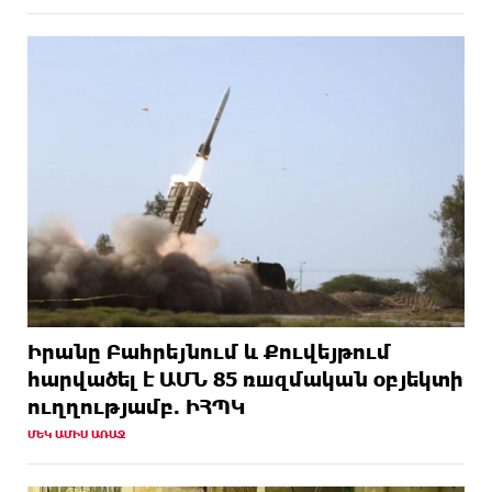
Իրանը Բահրեյնում և Քուվեյթում
hարվածել է ԱՄՆ 85 ռшզմական օբյեկտի
ուղղությամբ. ԻՀՊԿ
ՄԵԿ ԱՄԻՍ ԱՌԱՋ