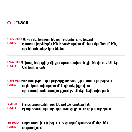
ԼՐԱՀՈՍ
ՄԵԿ ԺԱՄ
Հեշտ չէ կաթողիկոս դատելը, անգամ
ԱՌԱՋ
դատավորներն են հրաժարվում, հասկանում են,
որ հետևանք կունենա
ՄԵԿ ԺԱՄ
Սխալ հարցից ճիշտ պատասխան չի ծնվում. Մհեր
ԱՌԱՋ
Ավետիսյան
ՄԵԿ ԺԱՄ
Պետությունը կարծիքներով չի կառավարվում.
ԱՌԱՋ
այն կառավարվում է գիտելիքով ու
պատասխանատվությամբ. Մհեր Ավետիսյան
2 ԺԱՄ
Ռուսաստանի ամենամեծ արևային
ԱՌԱՋ
էլեկտրակայանը կկառուցվի Ամուրի մարզում
10 ԺԱՄ
Օգոստոսի 10-ից 13-ը գազանջատումներ են
ԱՌԱՋ
սպասվում