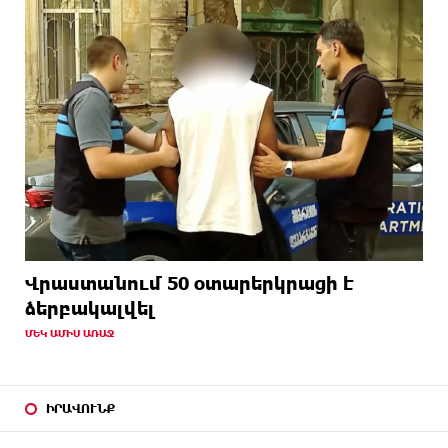
Վրաստանում 50 օտարերկրացի է
ձերբակալվել
ՄԵԿ ԱՄԻՍ ԱՌԱՋ
ԻՐԱՎՈՒՆՔ