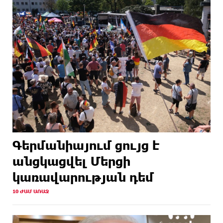
Գերմանիայում ցույց է
անցկացվել Մերցի
կառավարության դեմ
10 ԺԱՄ ԱՌԱՋ