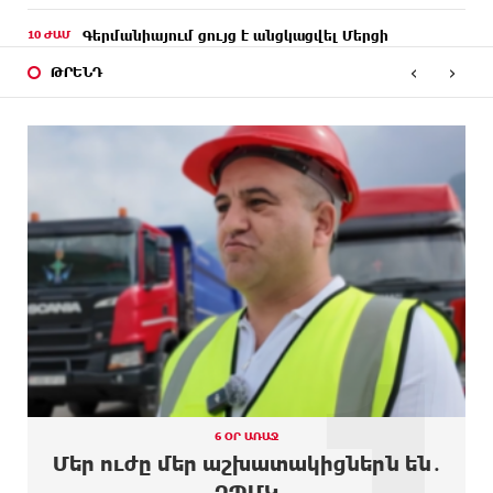
10 ԺԱՄ
Գերմանիայում ցույց է անցկացվել Մերցի
ԱՌԱՋ
կառավարության դեմ
‹
›
ԹՐԵՆԴ
11 ԺԱՄ
Մոդին համաշխարհային ռեկորդ է սահմանել. 303
ԱՌԱՋ
միլիոն դիտում՝ 24 ժամում
11 ԺԱՄ
23-ամյա ուսանողի մշակած հավելվածը
ԱՌԱՋ
հարավկորեական App Store-ում շրջանցել է
նույնիսկ Google Maps-ը
12 ԺԱՄ
Ռուսաստանի տարածքում ոչնչացվել է
ԱՌԱՋ
ուկրաինական 360 անօդաչու թռչող սարք
1
12 ԺԱՄ
Օգոստոսի 10-ին, 11-ին, 12-ին, 13-ին, 14-ին, 17-
ԱՌԱՋ
ին, 18-ին և 20-ին հարյուրավոր հասցեներում
լույս չի լինելու
12 ԺԱՄ
Ողբերգական դեպք՝ Երևանում․ Կիևյան կամրջի
ԱՌԱՋ
տակ հայտնաբերվել է տղամարդու մարմին
6 ՕՐ ԱՌԱՋ
Մեր ուժը մեր աշխատակիցներն են․
12 ԺԱՄ
Ադրբեջանի Սարով գյուղում տանը 18-ամյա
ԶՊՄԿ