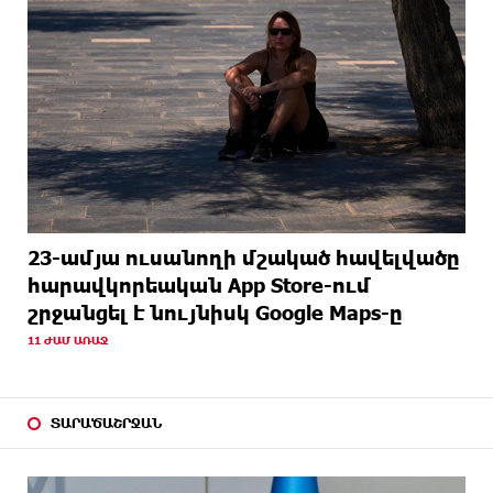
23-ամյա ուսանողի մշակած հավելվածը
հարավկորեական App Store-ում
շրջանցել է նույնիսկ Google Maps-ը
11 ԺԱՄ ԱՌԱՋ
ՏԱՐԱԾԱՇՐՋԱՆ