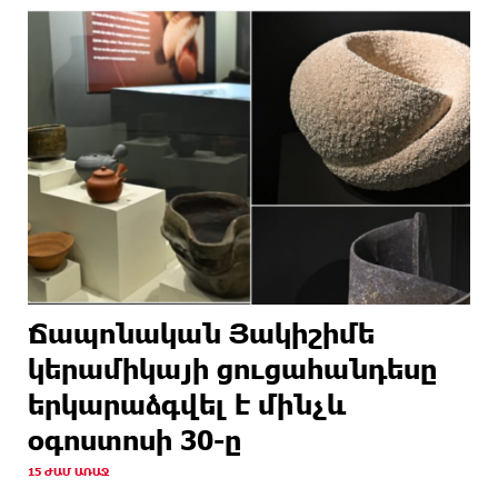
Ճապոնական Յակիշիմե
կերամիկայի ցուցահանդեսը
երկարաձգվել է մինչև
օգոստոսի 30-ը
15 ԺԱՄ ԱՌԱՋ