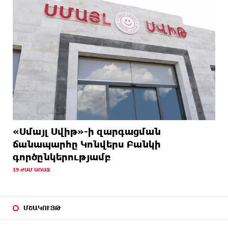
«Սմայլ Սվիթ»-ի զարգացման
ճանապարհը Կոնվերս Բանկի
գործընկերությամբ
19 ԺԱՄ ԱՌԱՋ
ՄՇԱԿՈՒՅԹ