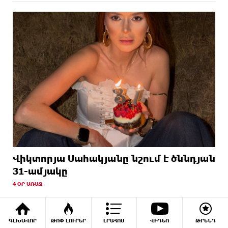
Վիկտորյա Սահակյանը նշում է ծննդյան
31-ամյակը
4 ՕՐ ԱՌԱՋ
ԳԼԽԱՎՈՐ
ԹՈՓ ԼՈՒՐԵՐ
ԼՐԱՀՈՍ
ՎԻԴԵՈ
ԹՐԵՆԴ