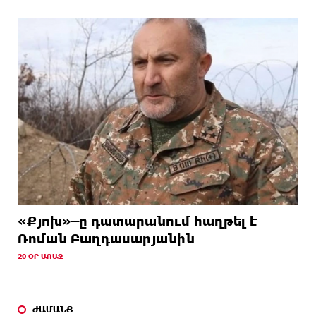
«Քյոխ»–ը դատարանում հաղթել է
Ռոման Բաղդասարյանին
20 ՕՐ ԱՌԱՋ
ԺԱՄԱՆՑ