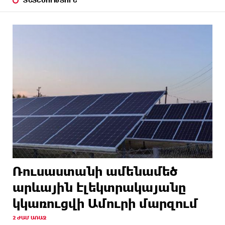
ՏՆՏԵՍՈՒԹՅՈՒՆ
Ռուսաստանի ամենամեծ
արևային էլեկտրակայանը
կկառուցվի Ամուրի մարզում
2 ԺԱՄ ԱՌԱՋ