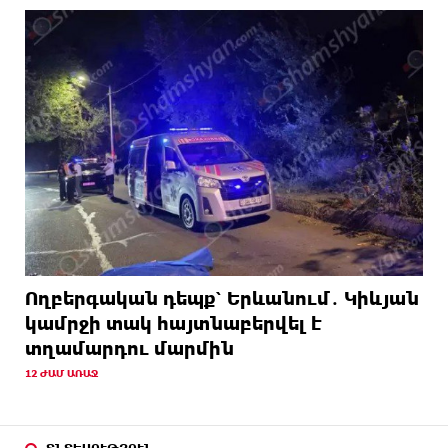
Ողբերգական դեպք՝ Երևանում․ Կիևյան
կամրջի տակ հայտնաբերվել է
տղամարդու մարմին
12 ԺԱՄ ԱՌԱՋ