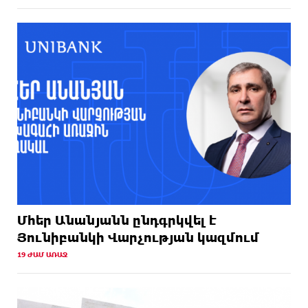
Մհեր Անանյանն ընդգրկվել է
Յունիբանկի Վարչության կազմում
19 ԺԱՄ ԱՌԱՋ