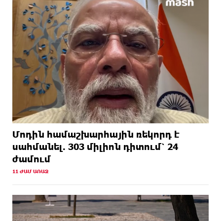
Մոդին համաշխարհային ռեկորդ է
սահմանել. 303 միլիոն դիտում՝ 24
ժամում
11 ԺԱՄ ԱՌԱՋ