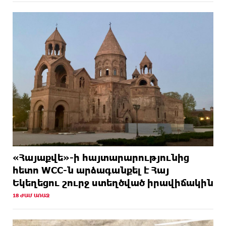
«Հայաքվե»-ի հայտարարությունից
հետո WCC-ն արձագանքել է Հայ
Եկեղեցու շուրջ ստեղծված իրավիճակին
18 ԺԱՄ ԱՌԱՋ