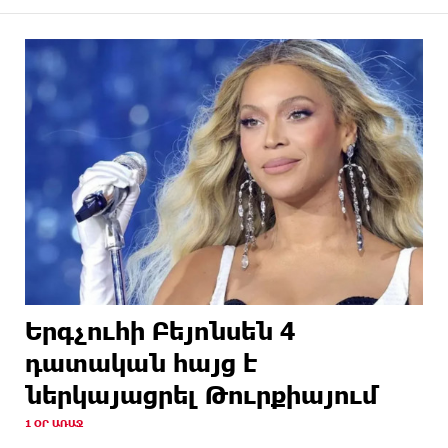
Երգչուհի Բեյոնսեն ​​4
դատական հայց է
ներկայացրել Թուրքիայում
1 ՕՐ ԱՌԱՋ