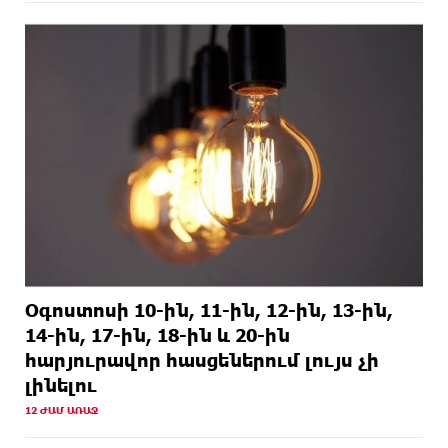
ԱՌԱՋ
Ռուսաստանի և Իրանի դեմ պատժամիջոցների
ընդլայնման օրինագիծը
1 ՕՐ
Երգչուհի Բեյոնսեն ​​4 դատական հայց է
ԱՌԱՋ
ներկայացրել Թուրքիայում
Օգոստոսի 10-ին, 11-ին, 12-ին, 13-ին,
14-ին, 17-ին, 18-ին և 20-ին
հարյուրավոր հասցեներում լույս չի
լինելու
12 ԺԱՄ ԱՌԱՋ