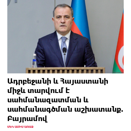
Ադրբեջանի և Հայաստանի
միջև տարվում է
սահմանազատման և
սահմանագծման աշխատանք.
Բայրամով
ՄԵԿ ԱՄԻՍ ԱՌԱՋ