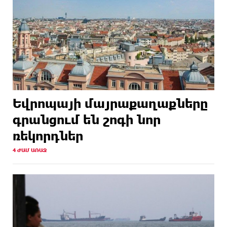
Եվրոպայի մայրաքաղաքները
գրանցում են շոգի նոր
ռեկորդներ
4 ԺԱՄ ԱՌԱՋ