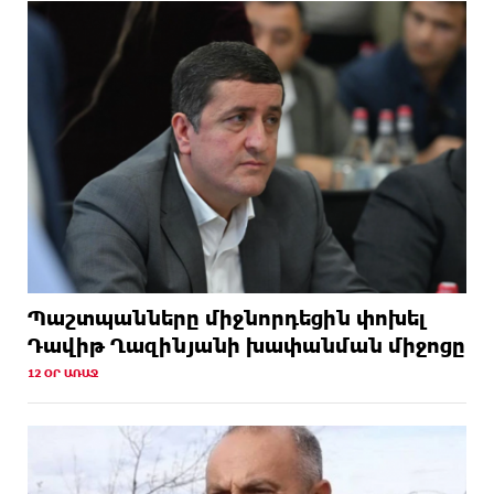
Պաշտպանները միջնորդեցին փոխել
Դավիթ Ղազինյանի խափանման միջոցը
12 ՕՐ ԱՌԱՋ