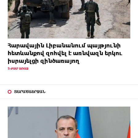
Հարավային Լիբանանում պայթյունի
հետևանքով զոհվել է առնվազն երկու
իսրայելցի զինծառայող
5 ԺԱՄ ԱՌԱՋ
ՏԱՐԱԾԱՇՐՋԱՆ