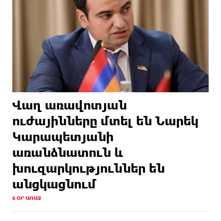
Վաղ առավոտյան
ուժայինները մտել են Նարեկ
Կարապետյանի
առանձնատուն և
խուզարկություններ են
անցկացնում
6 ՕՐ ԱՌԱՋ