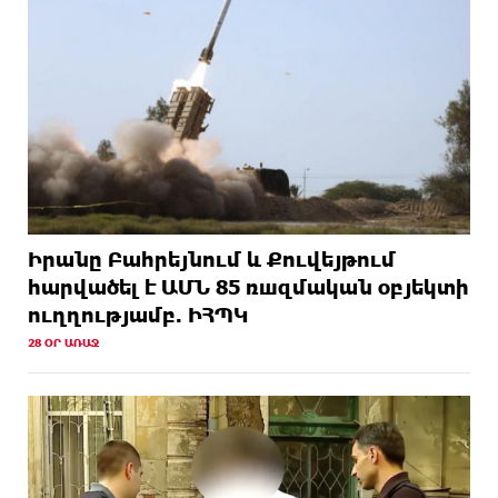
Իրանը Բահրեյնում և Քուվեյթում
hարվածել է ԱՄՆ 85 ռшզմական օբյեկտի
ուղղությամբ. ԻՀՊԿ
28 ՕՐ ԱՌԱՋ