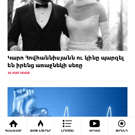
Կարո Հովհաննիսյանն ու կինը պարզել
են իրենց առաջնեկի սեռը
16 ԺԱՄ ԱՌԱՋ
ԳԼԽԱՎՈՐ
ԹՈՓ ԼՈՒՐԵՐ
ԼՐԱՀՈՍ
ՎԻԴԵՈ
ԹՐԵՆԴ