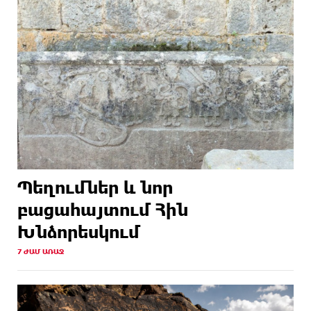
Պեղումներ և նոր
բացահայտում Հին
Խնձորեսկում
7 ԺԱՄ ԱՌԱՋ