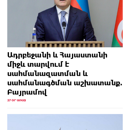
Ադրբեջանի և Հայաստանի
միջև տարվում է
սահմանազատման և
սահմանագծման աշխատանք.
Բայրամով
27 ՕՐ ԱՌԱՋ