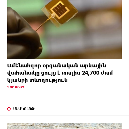
Ամենահզոր օրգանական արևային
վահանակը ցույց է տալիս 24,700 ժամ
կյանքի տևողություն
1 ՕՐ ԱՌԱՋ
ՄՇԱԿՈՒՅԹ