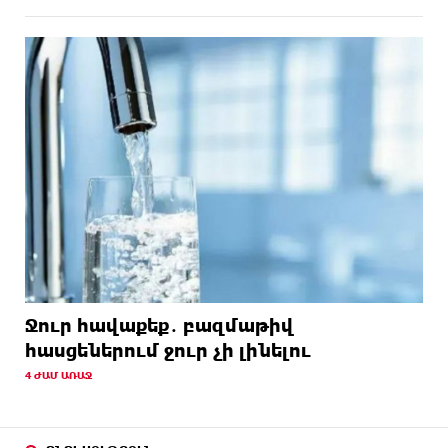
Ջուր հավաքեք․ բազմաթիվ
հասցեներում ջուր չի լինելու
4 ԺԱՄ ԱՌԱՋ