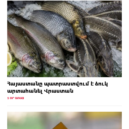
Հայաստանը պատրաստվում է ձուկ
արտահանել Վրաստան
1 ՕՐ ԱՌԱՋ