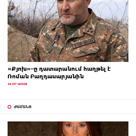
«Քյոխ»–ը դատարանում հաղթել է
Ռոման Բաղդասարյանին
16 ՕՐ ԱՌԱՋ
ԺԱՄԱՆՑ