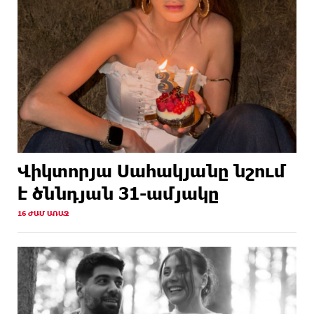
Վիկտորյա Սահակյանը նշում
է ծննդյան 31-ամյակը
16 ԺԱՄ ԱՌԱՋ