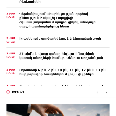
Բերեզովսկի
3 ԺԱՄ
Գերմանիայում ահաբեկչության գործով
ԱՌԱՋ
քննություն է սկսվել Լայպցիգի
օդանավակայանում պայթուցիկով անօդաչու
սարք հայտնաբերելուց հետո
3 ԺԱՄ
Իրազեկում․ գործարկվելու է էլեկտրական շչակ
ԱՌԱՋ
3 ԺԱՄ
37 թիվն է. վաղը զանգը հնչելու է նույնիսկ
ԱՌԱՋ
կատակ անողների համար. Մենուա Սողոմոնյան
3 ԺԱՄ
Օգոստոսի 6-ին, 7-ին, 10-ին, 11-ին, 12-ին և 13-ին
ԱՌԱՋ
հարյուրավոր հասցեներում լույս չի լինելու
4 ԺԱՄ
Ջուր հավաքեք․ բազմաթիվ հասցեներում ջուր չի
ԱՌԱՋ
լինելու
‹
›
ԹՐԵՆԴ
4 ԺԱՄ
Եվրոպայի մայրաքաղաքները գրանցում են շոգի
ԱՌԱՋ
նոր ռեկորդներ