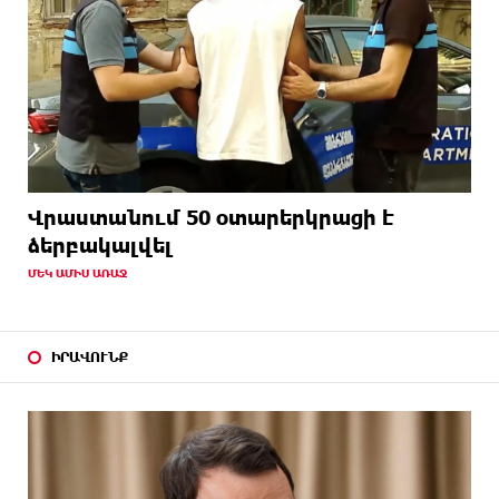
Վրաստանում 50 օտարերկրացի է
ձերբակալվել
ՄԵԿ ԱՄԻՍ ԱՌԱՋ
ԻՐԱՎՈՒՆՔ