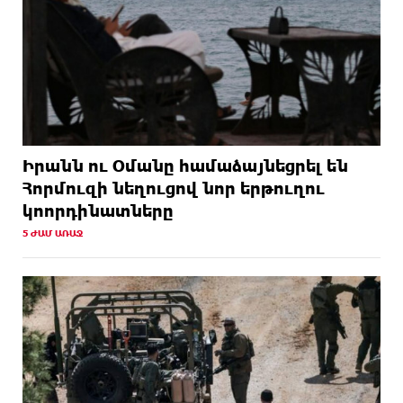
Իրանն ու Օմանը համաձայնեցրել են
Հորմուզի նեղուցով նոր երթուղու
կոորդինատները
5 ԺԱՄ ԱՌԱՋ