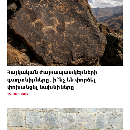
Հայկական ժայռապատկերների
գաղտնիքները․ ի՞նչ են փորձել
փոխանցել նախնիները
15 ԺԱՄ ԱՌԱՋ