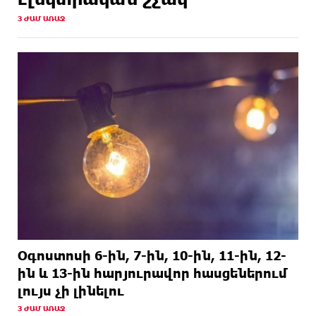
15 ԺԱՄ
Կոտայքի մարզում բшխվել են «ԳԱԶ 53»-ն ու
3 ԺԱՄ ԱՌԱՋ
ԱՌԱՋ
«SHACMAN» ավտոքարշակը. կա վիրավnր
Օգոստոսի 6-ին, 7-ին, 10-ին, 11-ին, 12-
ին և 13-ին հարյուրավոր հասցեներում
լույս չի լինելու
3 ԺԱՄ ԱՌԱՋ