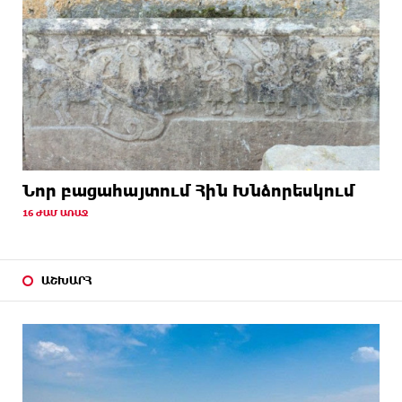
Նոր բացահայտում Հին Խնձորեսկում
16 ԺԱՄ ԱՌԱՋ
ԱՇԽԱՐՀ