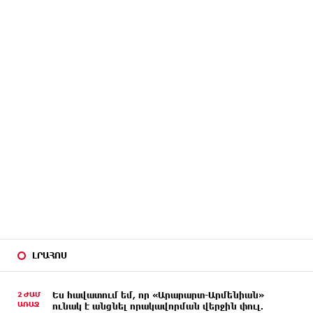
ԼՐԱՀՈՍ
2 ԺԱՄ
Ես հավատում եմ, որ «Արարարտ-Արմենիան»
ԱՌԱՋ
ունակ է անցնել որակավորման վերջին փուլ.