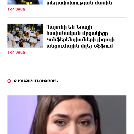
տեղափոխության մասին
2 ՕՐ ԱՌԱՋ
7 ԺԱՄ
4 մեդալ՝ մաթեմատիկական միջազգային
ԱՌԱՋ
ուսանողական օլիմպիադայում
Հայտնի են Նոայի
7 ԺԱՄ
Հայրենիքի զգացողությունը հողի նկատմամբ
հավանական մրցակիցը
ԱՌԱՋ
պետք է լինի ոչ թե թշնամության, այլ
Կոնֆերենցիաների լիգայի
բարեկամության հիմքը. Էդգար Ղազարյան
անցումային փլեյ-օֆֆում
2 ՕՐ ԱՌԱՋ
7 ԺԱՄ
Պեղումներ և նոր բացահայտում Հին
ԱՌԱՋ
Խնձորեսկում
8 ԺԱՄ
Սալահը կարիերան կշարունակի Թուրքիայում
ԱՌԱՋ
ՔԱՂԱՔԱԿԱՆՈՒԹՅՈՒՆ
8 ԺԱՄ
Մեքենաներից գողություններ և շորթում
ԱՌԱՋ
Երևանում. բացահայտվել է «Տեսլայով»
հանցավոր խումբը
8 ԺԱՄ
Նոր հաղորդագրություն՝ Wildberries-ից․ ի՞նչ են
ԱՌԱՋ
ասում ընկերությունից
8 ԺԱՄ