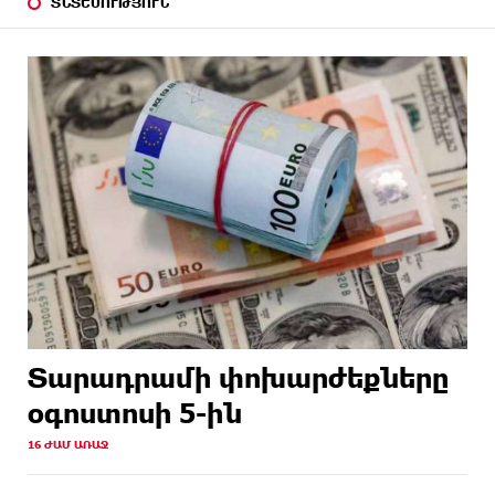
ՏՆՏԵՍՈՒԹՅՈՒՆ
Տարադրամի փոխարժեքները
օգոստոսի 5-ին
16 ԺԱՄ ԱՌԱՋ