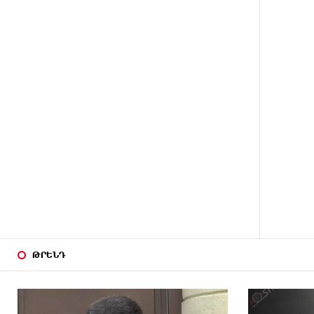
Լիբանանում «Հըզբոլլահ»-ի
հրամանատարական կետերի և
պահեստների վրա
9 ԺԱՄ
«Ռեալ Մադրիդ»-ն ու «ՌԲ
ԱՌԱՋ
Լայպցիգը» համաձայնության
են եկել Յան Դիոմանդեի
տրանսֆերի վերաբերյալ
9 ԺԱՄ
Այսօրվա կառավարությունը
ԱՌԱՋ
ուսանողներին առաջարկում է
պահանջարկ չունեցող
մասնագիտություններ. Ատոմ
Մխիթարյան
10 ԺԱՄ
Հայրենիքը փոքրանում է մեր
ԱՌԱՋ
աչքերի առաջ․ ազգային
ԹՐԵՆԴ
ողբերգություն է․ Ավետիք
Չալաբյան
11 ԺԱՄ
Սամվել Կարապետյանը
ԱՌԱՋ