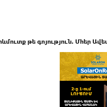
րևմուտք թե գոյություն. Մհեր Ավ