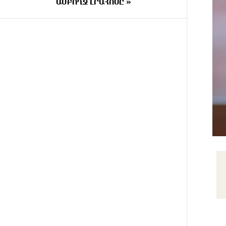
փրկարարները վարորդին դուրս
ԱՄԲՈՂՋ ԼՐԱՀՈՍԸ »
են բերել արգելափակումից
6 ԺԱՄ
Երևանում երթուղիների
ԱՌԱՋ
փոփոխություն կլինի
7 ԺԱՄ
Օգոստոսի 7-ին՝ Գարեգին Բ
ԱՌԱՋ
Ամենայն Հայոց Կաթողիկոսի
դատական նիստը
7 ԺԱՄ
ՆԳՆ-ն՝ աղբակույտի տակ
ԱՌԱՋ
մնացած քաղաքացու մահվան
մասին
7 ԺԱՄ
«Համահայկական ճակատ»
ԱՌԱՋ
շարժումը զորակցություն է
հայտնում Ամենայն Հայոց
Կաթողիկոսին
7 ԺԱՄ
Ավտովթար՝ Կոտայքի մարզում.
ԱՌԱՋ
Զովունի-Եղվարդ ճանապարհին