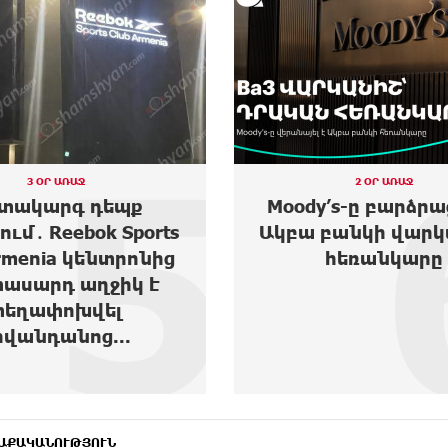
5
3 ՕՐ ԱՌԱՋ
2 ՕՐ ԱՌԱՋ
տակարգ դեպք
Moody’s-ը բարձրա
ւմ․ Reebok Sports
Ակբա բանկի վարկ
Armenia կենտրոնից
հեռանկարը
տասարդ աղջիկ է
տեղափոխվել
իվանդանոց...
ԱՔԱԿԱՆՈՒԹՅՈՒՆ