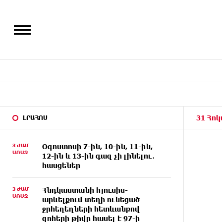
31 Հոկ
ԼՐԱՀՈՍ
3 ԺԱՄ
Օգոստոսի 7-ին, 10-ին, 11-ին,
ԱՌԱՋ
12-ին և 13-ին գազ չի լինելու․
հասցեներ
3 ԺԱՄ
Հնդկաստանի հյուսիս-
ԱՌԱՋ
արևելքում տեղի ունեցած
ջրհեղեղների հետևանքով
զոհերի թիվը հասել է 97-ի