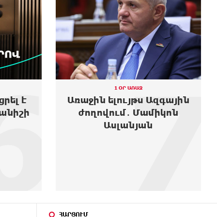
6
7
1 ՕՐ ԱՌԱՋ
ցրել է
Առաջին ելույթս Ազգային
անիշի
ժողովում․ Մամիկոն
Ասլանյան
ՀԱՐՑՈՒՄ