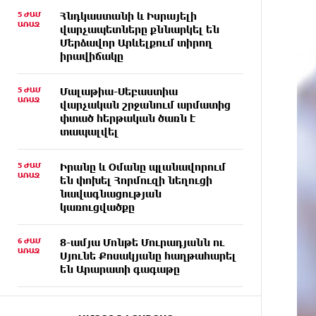
5 ԺԱՄ
Հնդկաստանի և Իսրայելի
ԱՌԱՋ
վարչապետները քննարկել են
Մերձավոր Արևելքում տիրող
իրավիճակը
5 ԺԱՄ
Մալաթիա-Սեբաստիա
ԱՌԱՋ
վարչական շրջանում արմատից
փտած հերթական ծառն է
տապալվել
5 ԺԱՄ
Իրանը և Օմանը պլանավորում
ԱՌԱՋ
են փոխել Հորմուզի նեղուցի
նավագնացության
կառուցվածքը
6 ԺԱՄ
8-ամյա Մոնթե Մուրադյանն ու
ԱՌԱՋ
Սյունե Քոսակյանը հաղթահարել
են Արարատի գագաթը
6 ԺԱՄ
Վթար Լոռու մարզում․
ԱՌԱՋ