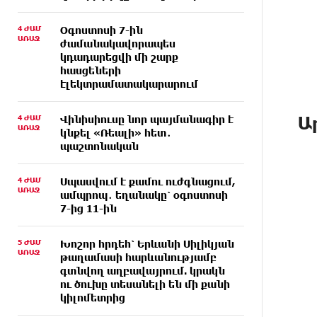
4 ԺԱՄ
Օգոստոսի 7-ին
ԱՌԱՋ
ժամանակավորապես
կդադարեցվի մի շարք
հասցեների
էլեկտրամատակարարում
Ա
4 ԺԱՄ
Վինիսիուսը նոր պայմանագիր է
ԱՌԱՋ
կնքել «Ռեալի» հետ․
պաշտոնական
4 ԺԱՄ
Սպասվում է քամու ուժգնացում,
ԱՌԱՋ
ամպրոպ․ եղանակը՝ օգոստոսի
7-ից 11-ին
5 ԺԱՄ
Խոշոր հրդեհ՝ Երևանի Սիլիկյան
ԱՌԱՋ
թաղամասի հարևանությամբ
գտնվող աղբավայրում. կրակն
ու ծուխը տեսանելի են մի քանի
կիլոմետրից