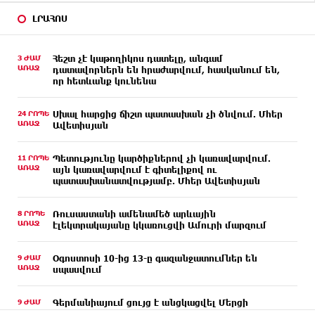
ԼՐԱՀՈՍ
3 ԺԱՄ
Հեշտ չէ կաթողիկոս դատելը, անգամ
ԱՌԱՋ
դատավորներն են հրաժարվում, հասկանում են,
որ հետևանք կունենա
24 ՐՈՊԵ
Սխալ հարցից ճիշտ պատասխան չի ծնվում. Մհեր
ԱՌԱՋ
Ավետիսյան
11 ՐՈՊԵ
Պետությունը կարծիքներով չի կառավարվում.
ԱՌԱՋ
այն կառավարվում է գիտելիքով ու
պատասխանատվությամբ. Մհեր Ավետիսյան
8 ՐՈՊԵ
Ռուսաստանի ամենամեծ արևային
ԱՌԱՋ
էլեկտրակայանը կկառուցվի Ամուրի մարզում
9 ԺԱՄ
Օգոստոսի 10-ից 13-ը գազանջատումներ են
ԱՌԱՋ
սպասվում
9 ԺԱՄ
Գերմանիայում ցույց է անցկացվել Մերցի
ԱՌԱՋ
կառավարության դեմ