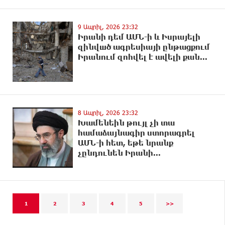
9 Ապրիլ, 2026 23:32
Իրանի դեմ ԱՄՆ-ի և Իսրայելի
զինվшծ ագրեuիայի ընթացքում
Իրանում զnhվել է ավելի քան...
8 Ապրիլ, 2026 23:32
Խամենեին թույլ չի տա
համաձայնագիր ստորագրել
ԱՄՆ-ի հետ, եթե նրանք
չընդունեն Իրանի...
1
2
3
4
5
>>