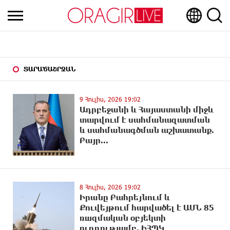
ՏԱՐԱԾԱՇՐՋԱՆ
9 Հուլիս, 2026 19:02
Ադրբեջանի և Հայաստանի միջև
տարվում է սահմանազատման
և սահմանագծման աշխատանք.
Բայր...
8 Հուլիս, 2026 19:02
Իրանը Բահրեյնում և
Քուվեյթում hարվածել է ԱՄՆ 85
ռшզմական օբյեկտի
ուղղությամբ. ԻՀՊԿ