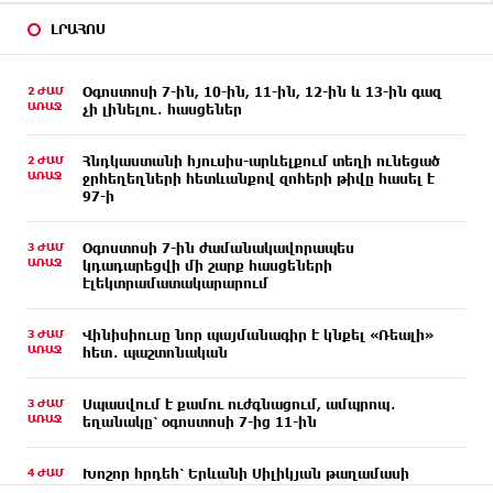
ԼՐԱՀՈՍ
2 ԺԱՄ
Օգոստոսի 7-ին, 10-ին, 11-ին, 12-ին և 13-ին գազ
ԱՌԱՋ
չի լինելու․ հասցեներ
2 ԺԱՄ
Հնդկաստանի հյուսիս-արևելքում տեղի ունեցած
ԱՌԱՋ
ջրհեղեղների հետևանքով զոհերի թիվը հասել է
97-ի
3 ԺԱՄ
Օգոստոսի 7-ին ժամանակավորապես
ԱՌԱՋ
կդադարեցվի մի շարք հասցեների
էլեկտրամատակարարում
3 ԺԱՄ
Վինիսիուսը նոր պայմանագիր է կնքել «Ռեալի»
ԱՌԱՋ
հետ․ պաշտոնական
3 ԺԱՄ
Սպասվում է քամու ուժգնացում, ամպրոպ․
ԱՌԱՋ
եղանակը՝ օգոստոսի 7-ից 11-ին
4 ԺԱՄ
Խոշոր հրդեհ՝ Երևանի Սիլիկյան թաղամասի
ԱՌԱՋ
հարևանությամբ գտնվող աղբավայրում. կրակն