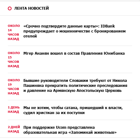
ЛЕНТА НОВОСТЕЙ
ОКОЛО
«Срочно подтвердите данные карты»: IDBank
14
предупреждает о мошенничестве с бронированием
ЧАСОВ
отелей
НАЗАД
ОКОЛО
Мгер Ананян вошел в состав Правления Юнибанка
15
ЧАСОВ
НАЗАД
ОКОЛО
Бывшие руководители Словакии требуют от Никола
19
Пашиняна прекратить политические преследования
ЧАСОВ
и давление на Армянскую Апостольскую Церковь
НАЗАД
1 ДЕНЬ
Мы не хотим, чтобы сатана, пришедший к власти,
НАЗАД
судил христиан за их поступки
2 ДНЕЙ
При поддержке Ucom представлена
НАЗАД
образовательная игра «Запоминай животных»