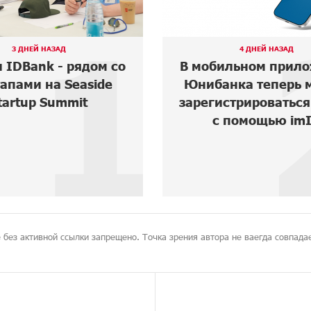
1
3 ДНЕЙ НАЗАД
4 ДНЕЙ НАЗАД
и IDBank - рядом со
В мобильном прил
апами на Seaside
Юнибанка теперь 
tartup Summit
зарегистрироваться
с помощью im
 без активной ссылки запрещено. Точка зрения автора не ваегда совпадае