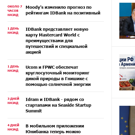
ОКОЛО 7
Moody’s изменило прогноз по
ЧАСОВ
рейтингам IDBank на позитивный
НАЗАД
1 ДЕНЬ
IDBank представляет новую
НАЗАД
карту Mastercard World с
преимуществами для
путешествий и специальной
акцией
1 ДЕНЬ
Ucom и FPWC обеспечат
НАЗАД
круглосуточный мониторинг
дикой природы в Гнишике с
помощью солнечной энергии
3 ДНЕЙ
Idram и IDBank - рядом со
НАЗАД
стартапами на Seaside Startup
Summit
4 ДНЕЙ
В мобильном приложении
НАЗАД
Юнибанка теперь можно