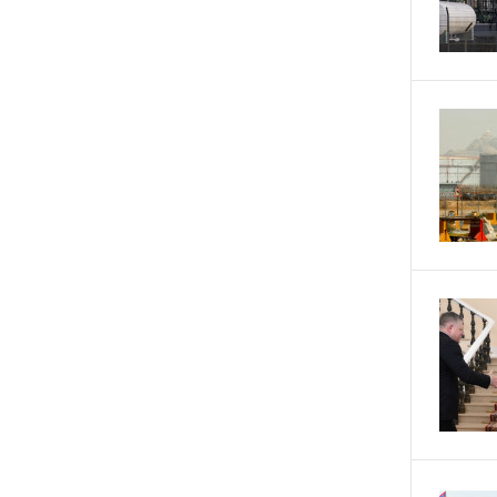
16 ДНЕЙ
Кругом война. А вас вводят в
НАЗАД
заблуждение. Аршак Карапетян
17 ДНЕЙ
Центр продаж и обслуживания
НАЗАД
Ucom в Егварде возобновил
работу по новому адресу — ул.
Ереванян, 3/47
20 ДНЕЙ
До 25% idcoin-ов при покупке
НАЗАД
авиабилетов Flyone:
Idram&IDBank
20 ДНЕЙ
Ucom и Microsoft Innovation
НАЗАД
Center помогают школьникам
развивать навыки
кибербезопасности
21 ДНЕЙ
При поддержке Ucom в Шенаване
НАЗАД
установлена солнечная станция
мощностью 10 кВт