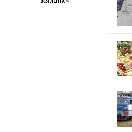
ВСЯ ЛЕНТА »
7 ДНЕЙ
Платформа Rate.Trading на
НАЗАД
Seaside Startup Summit: IDBank
представил инновационное
решение
8 ДНЕЙ
Состоялось открытие
НАЗАД
Khachaturian Rooftop при
поддержке IDBank
9 ДНЕЙ
Пашинян ты упустил свой шанс
НАЗАД
уйти спокойно. Аршак Карапетян
9 ДНЕЙ
Обновленный Центр продаж и
НАЗАД
обслуживания Ucom открылся по
адресу ул. Шаумяна, 24/2 в
Арарате
10 ДНЕЙ
Никогда Нагорный Карабах не
НАЗАД
был в составе независимого
Азербайджана. Аршак Карапетян