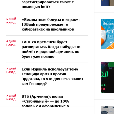
зарегистрироваться также с
помощью imID
6 ДНЕЙ
«Бесплатные бонусы в играх»:
НАЗАД
IDBank предупреждает о
кибератаках на школьников
6 ДНЕЙ
ЕАЭС со временем будет
НАЗАД
расширяться. Когда-нибудь это
поймёт и рядовой армянин, но
будет уже поздно
7 ДНЕЙ
Если Израиль использует тему
НАЗАД
Геноцида армян против
Эрдогана, то что для него значит
сам Геноцид?
7 ДНЕЙ
ВТБ (Армения): вклад
НАЗАД
«Стабильный» — до 10%
годовых и оформление в
мобильном приложении