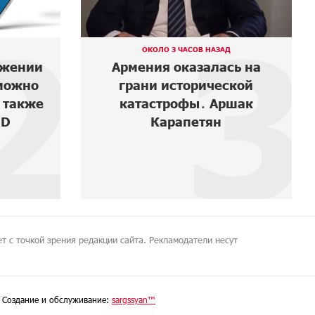
2
3
ОКОЛО 3 ЧАСОВ НАЗАД
ожении
Армения оказалась на
можно
грани исторической
 также
катастрофы․ Аршак
ID
Карапетян
т с точкой зрения редакции сайта. Рекламодатели несут
Создание и обслуживание:
sargssyan™