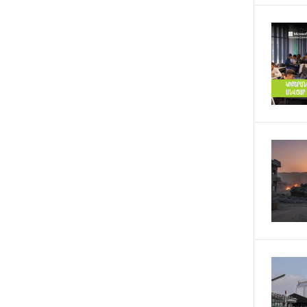
12 ДНЕЙ
Бывший премьер-министр
НАЗАД
Словакии обратился к президенту
страны с просьбой содействовать
освобождению армянских
заключенных, осужденных в
Азербайджане
14 ДНЕЙ
Против кого вооружается
НАЗАД
Азербайджан? Аршак Карапетян
14 ДНЕЙ
При поддержке Ucom в
НАЗАД
спортивной школе Вайка
установлена солнечная
электростанция мощностью 15
кВт
15 ДНЕЙ
Новые финансовые навыки на
НАЗАД
«Давидбекских играх»:
Idram&IDBank