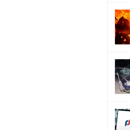
հետապնդումը
3 ՐՈՊԵ
Սարյան փողոցի
ԱՌԱՋ
բնակարաններից մեկում
պայթյունի հետևանքով 55-ամյա
տղամարդը այրվածքներով
տեղափոխվել է
«Այրվածքաբանության
ազգային կենտրոն»
16 ՐՈՊԵ
Սլովակիայի արևելքում
ԱՌԱՋ
արտակարգ դրություն է
հայտարարվել շոգի ալիքների
պատճառով
34 ՐՈՊԵ
Երթևեկության կազմակերպման
ԱՌԱՋ
փոփոխություն տեղի կունենա
ՄԵԿ ԺԱՄ
Հայաստանի հավաքականի
ԱՌԱՋ
նախկին մարզիչը կգլխավորի
Ղազախստանի հավաքականը