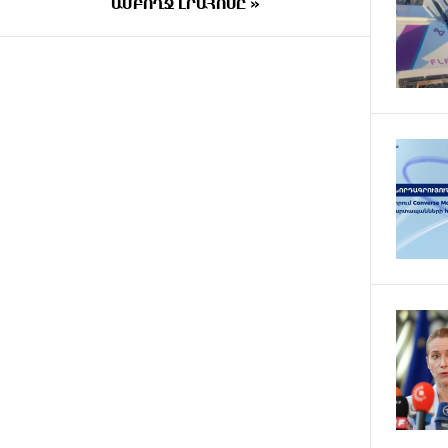
ԱՄԲՈՂՋ ԼՐԱՀՈՍԸ »
պարահանդեսային դահլիճի
նախագիծը
37 ՐՈՊԵ
Կաթողիկոսի նկատմամբ
ԱՌԱՋ
իրականացվող
բռնադատավարությունը
միահեծան իշխանության
հետևանք է. Հանրային Դաշինք
33 ՐՈՊԵ
Մեր երկրում իշխանության և
ԱՌԱՋ
ընդդիմության անվերջանալի
պայքարում տուժում է միայն ու
միայն ՀՀ քաղաքացին. Աննա
Կոստանյան
22 ՐՈՊԵ
Փրկարարները հայտանաբերել
ԱՌԱՋ
են մոլորված զբոսաշրջիկներին
13 ՐՈՊԵ
ԼՀԿ-ն պահանջում է
ԱՌԱՋ
դադարեցնել Գարեգին Բ-ի և
եպիսկոպոսների դեմ քրեական