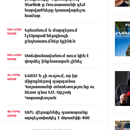
Starlink-ը Ռուսաստանի դեմ
հարվшծները կառավարելու
համար
ՄԵԿ ԺԱՄ
Երևանում և մարզերում
ԱՌԱՋ
էլեկտրաէներգիայի
ընդհատումներ կլինեն
ՄԵԿ ԺԱՄ
Ստեփանավանում ռուս կին է
ԱՌԱՋ
փորձել ինքնասպան լինել
41 ՐՈՊԵ
ԵԱՏՄ֊ն չի ուզում, որ իր
ԱՌԱՋ
միջոցներով զարգանա
Հայաստանի տնտեսությունը ու
հետո գնա ԵՄ. Արշակ
Կարապետյան
40 ՐՈՊԵ
ԱՄՆ վերաքննիչ դատարանը
ԱՌԱՋ
արգելափակել է Թրամփի 400
միլիոն դոլար արժողությամբ
Սպիտակ տան