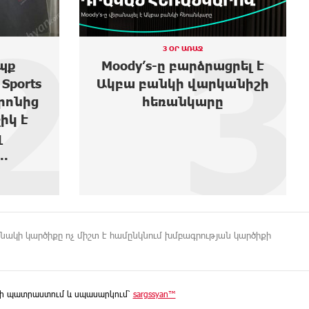
2
3
3 ՕՐ ԱՌԱՋ
պք
Moody’s-ը բարձրացրել է
Sports
Ակբա բանկի վարկանիշի
տրոնից
հեռանկարը
իկ է
լ
.
ինակի կարծիքը ոչ միշտ է համընկնում խմբագրության կարծիքի
ի պատրաստում և սպասարկում՝
sargssyan™