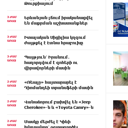
Թուրքիայում
3 ԺԱՄ
Երևանյան լճում իրականացվել
ԱՌԱՋ
են մաքրման աշխատանքներ
3 ԺԱՄ
Իտալական Սիցիլիա կղզում
ԱՌԱՋ
ժայթքել է Էտնա հրաբուխը
3 ԺԱՄ
Պայթյուն՝ Իրանում․
ԱՌԱՋ
հաղորդվում է զոհերի ու
վիրավորների մասին
2 ԺԱՄ
«Ռեալը» հայտարարել է
ԱՌԱՋ
Դիոմանդեի տրանսֆերի մասին
2 ԺԱՄ
Վանաձորում բшխվել են «Jeep
ԱՌԱՋ
Cherokee»-ն և «Toyota Camry»-ն
2 ԺԱՄ
Մասկը մերժել է Կիևի
ԱՌԱՋ
խնդրանքը՝ օգտագործել