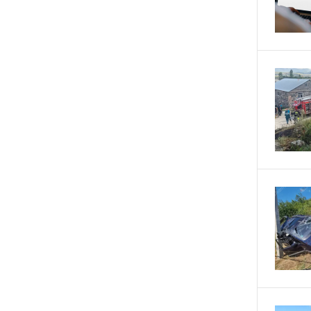
ՄԵԿ ԺԱՄ
ԱԱԾ-ն զեկույց է ներկայացրել
ԱՌԱՋ
ՄԵԿ ԺԱՄ
Թրամփը ասել է, որ
ԱՌԱՋ
հանրապետականները կարող են
պարտվել Կոնգրեսի միջանկյալ
ընտրություններում
2 ԺԱՄ
«ՀայաՔվեի» անդամները ևս
ԱՌԱՋ
Վաղարշապատի դատարանի
բակում են` հաջակցություն Հայ
առաքելական եկեղեցու և նրա
Հովվապետի
2 ԺԱՄ
Օգոստոսի 7-ը ասորի ժողովրդի
ԱՌԱՋ
ցեղասպանության հիշատակի
օրն է․ Ուժեղ Հայաստան
2 ԺԱՄ
Հայաստանը ապրում է իր
ԱՌԱՋ
գոյության ամենախայտառակ