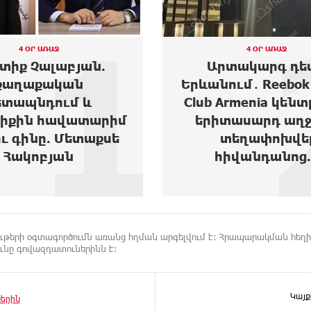
1
4 ՕՐ ԱՌԱՋ
4 ՕՐ ԱՌԱՋ
տիք Չալաբյան.
Արտակարգ դե
քաղաքական
Երևանում․ Reebok 
ետապնդում և
Club Armenia կեն
նիքին հավատարիմ
երիտասարդ աղջ
ւ գինը. Մետաքսե
տեղափոխվե
Հակոբյան
հիվանդանոց..
 նյութերի օգտագործումն առանց հղման արգելվում է: Հրապարակման հեղ
նը գովազդատուներինն է:
Կայք
երին