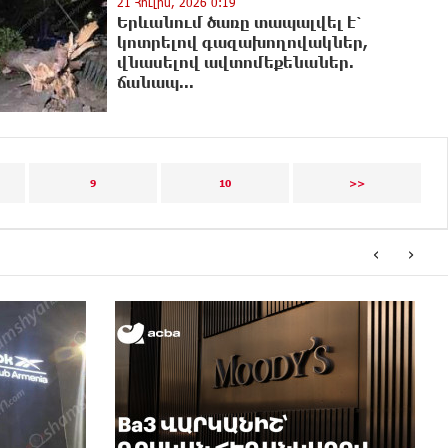
21 Հուլիս, 2026 0:19
Երևանում ծառը տապալվել է՝
կոտրելով գազախողովակներ,
վնասելով ավտոմեքենաներ.
ճանապ...
9
10
>>
‹
›