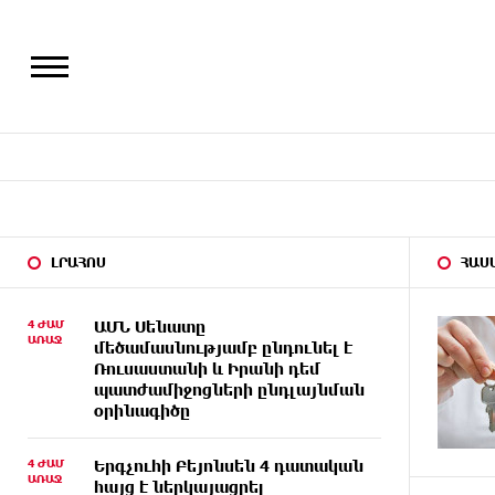
ԼՐԱՀՈՍ
ՀԱՍ
4 ԺԱՄ
ԱՄՆ Սենատը
ԱՌԱՋ
մեծամասնությամբ ընդունել է
Ռուսաստանի և Իրանի դեմ
պատժամիջոցների ընդլայնման
օրինագիծը
4 ԺԱՄ
Երգչուհի Բեյոնսեն ​​4 դատական
ԱՌԱՋ
հայց է ներկայացրել